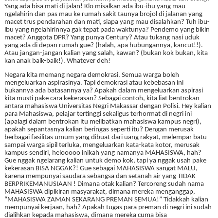
Yang ada bisa mati di jalan! Klo misalkan ada ibu-ibu yang mau
ngelahirin dan pas mau ke rumah sakit taunya brojol di jalanan yang
macet trus pendarahan dan mati, siapa yang mau disalahkan?
Tuh ibu-
ibu yang ngelahirinnya gak tepat pada waktunya? Pendemo yang bikin
macet? Anggota DPR? Yang punya Century? Atau tukang nasi uduk
yang ada di depan rumah gue? (halah, apa hubungannya, kancut!!).
Atau jangan-jangan kalian yang salah, kawan? (bukan kok bukan, kita
kan anak baik-baik!). Whatever deh!
Negara kita memang negara demokrasi. Semua warga boleh
mengeluarkan aspirasinya. Tapi demokrasi atau kebebasan ini
bukannya ada batasannya ya? Apakah dalam mengeluarkan aspirasi
kita musti pake cara kekerasan? Sebagai contoh, kita liat bentrokan
antara mahasiswa Universitas Negri Makassar dengan Polisi. Hey kalian
para Mahasiswa, pelajar tertinggi sekaligus terhormat di negri ini
(apalagi dalam bentrokan itu melibatkan mahasiswa kampus negri),
apakah sepantasnya kalian beringas seperti itu? Dengan merusak
berbagai fasilitas umum yang dibuat dari uang rakyat, melempar batu
sampai warga sipil terluka, mengeluarkan kata-kata kotor, merusak
kampus sendiri, helooooo inikah yang namanya MAHASISWA, hah?
Gue nggak ngelarang kalian untuk demo kok, tapi ya nggak usah pake
kekerasan BISA NGGAK?! Gue sebagai MAHASISWA sangat MALU,
karena mempunyai saudara sebangsa dan setanah air yang TIDAK
BERPRIKEMANUSIAAN ! Dimana otak kalian? Tercoreng sudah nama
MAHASISWA dipikiran masyarakat, dimana mereka menganggap,
“MAHASISWA ZAMAN SEKARANG PREMAN SEMUA!” Tidakkah kalian
mempunyai kerjaan, hah? Apakah tugas para preman di negri ini sudah
dialihkan kepada mahasiswa, dimana mereka cuma bisa