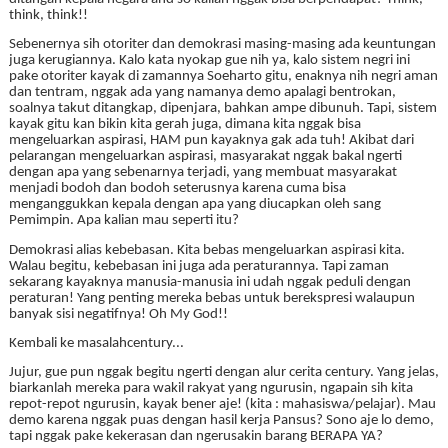
think, think!!
Sebenernya sih otoriter dan demokrasi masing-masing ada keuntungan
juga kerugiannya. Kalo kata nyokap gue nih ya, kalo sistem negri ini
pake otoriter kayak di zamannya Soeharto gitu, enaknya nih negri aman
dan tentram, nggak ada
yang namanya demo apalagi bentrokan,
soalnya takut ditangkap, dipenjara, bahkan ampe dibunuh. Tapi, sistem
kayak gitu kan bikin kita gerah juga, dimana kita nggak bisa
mengeluarkan aspirasi, HAM pun kayaknya gak ada tuh! Akibat dari
pelarangan mengeluarkan aspirasi, masyarakat nggak bakal ngerti
dengan apa yang sebenarnya terjadi, yang membuat masyarakat
menjadi bodoh dan bodoh seterusnya karena cuma bisa
menganggukkan kepala dengan apa yang diucapkan oleh sang
Pemimpin. Apa kalian mau seperti itu?
Demokrasi alias kebebasan. Kita bebas mengeluarkan aspirasi kita.
Walau begitu, kebebasan ini juga ada peraturannya. Tapi zaman
sekarang kayaknya manusia-manusia ini udah nggak peduli dengan
peraturan! Yang penting mereka bebas untuk berekspresi walaupun
banyak sisi negatifnya!
Oh My God!!
Kembali ke masalahcentury...
Jujur, gue pun nggak begitu ngerti dengan alur cerita century. Yang jelas,
biarkanlah mereka para wakil rakyat yang ngurusin, ngapain sih kita
repot-repot ngurusin, kayak bener aje! (kita :
mahasiswa/pelajar). Mau
demo karena nggak puas dengan hasil kerja Pansus? Sono aje lo demo,
tapi nggak pake kekerasan dan ngerusakin barang BERAPA YA?