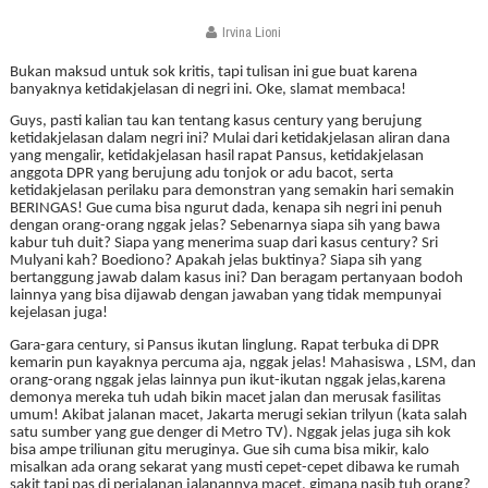
Irvina Lioni
Bukan maksud untuk sok kritis, tapi tulisan ini gue buat karena
banyaknya ketidakjelasan di negri ini. Oke, slamat membaca!
Guys,
pasti kalian tau kan tentang kasus century yang berujung
ketidakjelasan dalam negri ini? Mulai dari ketidakjelasan aliran dana
yang mengalir, ketidakjelasan hasil rapat Pansus, ketidakjelasan
anggota DPR yang berujung adu tonjok or adu bacot, serta
ketidakjelasan perilaku para demonstran yang semakin hari semakin
BERINGAS! Gue cuma bisa ngurut dada, kenapa sih negri ini penuh
dengan orang-orang nggak jelas? Sebenarnya siapa sih yang bawa
kabur tuh duit? Siapa yang menerima suap dari kasus century? Sri
Mulyani kah? Boediono? Apakah jelas buktinya?
Siapa sih yang
bertanggung jawab dalam kasus ini? Dan beragam pertanyaan bodoh
lainnya yang bisa dijawab dengan jawaban yang tidak mempunyai
kejelasan juga!
Gara-gara century, si Pansus ikutan linglung. Rapat terbuka di DPR
kemarin pun kayaknya percuma aja, nggak jelas! Mahasiswa , LSM, dan
orang-orang nggak jelas lainnya pun ikut-ikutan nggak jelas,karena
demonya mereka tuh udah bikin macet jalan dan merusak fasilitas
umum! Akibat jalanan macet, Jakarta merugi sekian trilyun (kata salah
satu sumber yang gue denger di Metro TV). Nggak jelas juga sih kok
bisa ampe triliunan gitu meruginya. Gue sih cuma bisa mikir, kalo
misalkan ada orang sekarat yang musti cepet-cepet dibawa ke rumah
sakit tapi pas di perjalanan jalanannya macet, gimana nasib tuh orang?