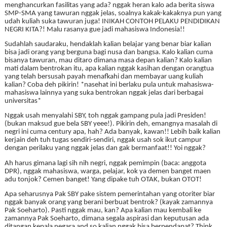
menghancurkan fasilitas yang ada? nggak heran kalo ada berita siswa
SMP-SMA yang tawuran nggak jelas, soalnya kakak-kakaknya pun yang
udah kuliah suka tawuran juga! INIKAH CONTOH PELAKU PENDIDIKAN
NEGRI KITA?! Malu rasanya gue jadi mahasiswa Indonesia!!
Sudahlah saudaraku, hendaklah kalian belajar yang benar biar kalian
bisa jadi orang yang berguna bagi nusa dan bangsa. Kalo kalian cuma
bisanya tawuran, mau ditaro dimana masa depan kalian? Kalo kalian
mati dalam bentrokan itu, apa kalian nggak kasihan dengan orangtua
yang telah bersusah payah menafkahi dan membayar uang kuliah
kalian? Coba deh pikirin! *nasehat ini berlaku pula untuk mahasiswa-
mahasiswa lainnya yang suka bentrokan nggak jelas dari berbagai
universitas*
Nggak usah menyalahi SBY, toh nggak gampang pula jadi Presiden!
(bukan maksud gue bela SBY yeee!). Pikirin deh, emangnya masalah di
negri ini cuma century apa, hah? Ada banyak, kawan!! Lebih baik kalian
kerjain deh tuh tugas sendiri-sendiri, nggak usah sok ikut campur
dengan perilaku yang nggak jelas dan gak bermanfaat!! Yoi nggak?
Ah harus gimana lagi sih nih negri, nggak pemimpin (baca: anggota
DPR), nggak mahasiswa, warga, pelajar, kok ya demen banget maen
adu tonjok? Cemen banget! Yang dipake tuh OTAK, bukan OTOT!
Apa seharusnya Pak SBY pake sistem pemerintahan yang otoriter biar
nggak banyak orang yang berani berbuat bentrok? (kayak zamannya
Pak Soeharto). Pasti nggak mau, kan? Apa kalian mau kembali ke
zamannya Pak Soeharto, dimana segala aspirasi dan keputusan ada
ditangan kepala negara and so kalian nggak bisa berpendapat?
Think,