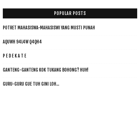
POPULAR POSTS
POTRET MAHASISWA-MAHASISWI YANG MUSTI PUNAH
AQUWH 94L4W Q4QH4
P E D E K A T E
GANTENG-GANTENG KOK TUKANG BOHONG? HUH!
GURU-GURU GUE TUH GINI LOH...