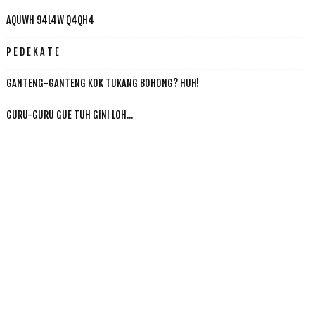
AQUWH 94L4W Q4QH4
P E D E K A T E
GANTENG-GANTENG KOK TUKANG BOHONG? HUH!
GURU-GURU GUE TUH GINI LOH...