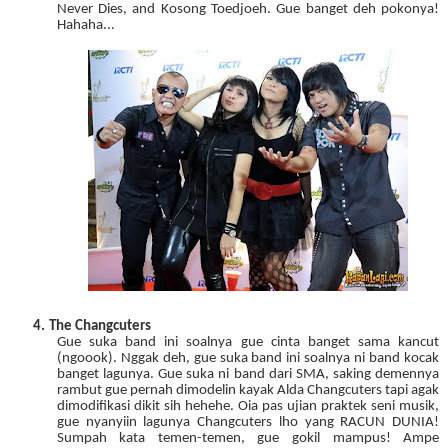
Never Dies, and Kosong Toedjoeh. Gue banget deh pokonya!
Hahaha...
4.
The Changcuters
Gue suka band ini soalnya gue cinta banget sama kancut
(ngoook). Nggak deh, gue suka band ini soalnya ni band kocak
banget lagunya. Gue suka ni band dari SMA, saking demennya
rambut gue pernah dimodelin kayak Alda Changcuters tapi agak
dimodifikasi dikit sih hehehe. Oia pas ujian praktek seni musik,
gue nyanyiin lagunya Changcuters lho yang RACUN DUNIA!
Sumpah kata temen-temen, gue gokil mampus! Ampe