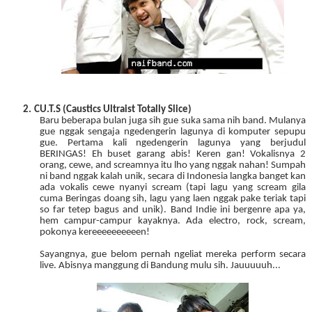
2.
CU.T.S (Caustics Ultraist Totally Slice)
Baru beberapa bulan juga sih gue suka sama nih band. Mulanya
gue nggak sengaja ngedengerin lagunya di komputer sepupu
gue. Pertama kali ngedengerin lagunya yang berjudul
BERINGAS! Eh buset garang abis! Keren gan! Vokalisnya 2
orang, cewe, and screamnya itu lho yang nggak nahan! Sumpah
ni band nggak kalah unik, secara di Indonesia langka banget kan
ada vokalis cewe nyanyi scream (tapi lagu yang scream gila
cuma Beringas doang sih, lagu yang laen nggak pake teriak tapi
so far tetep bagus and unik). Band Indie ini bergenre apa ya,
hem campur-campur kayaknya. Ada electro, rock, scream,
pokonya kereeeeeeeeeen!
Sayangnya, gue belom pernah ngeliat mereka perform secara
live. Abisnya manggung di Bandung mulu sih. Jauuuuuh...