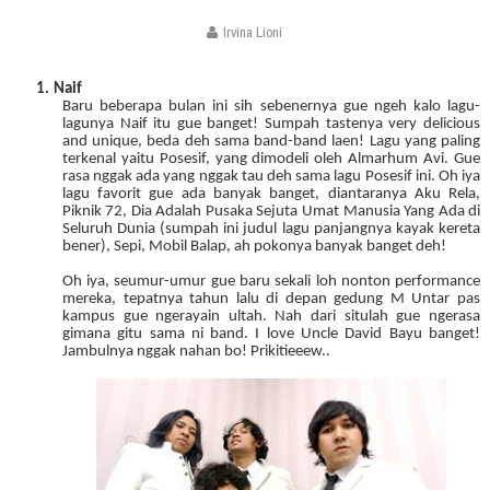
Irvina Lioni
1.
Naif
Baru beberapa bulan ini sih sebenernya gue ngeh kalo lagu-
lagunya Naif itu gue banget! Sumpah tastenya very delicious
and unique, beda deh sama band-band laen! Lagu yang paling
terkenal yaitu Posesif, yang dimodeli oleh Almarhum Avi. Gue
rasa nggak ada yang nggak tau deh sama lagu Posesif ini. Oh iya
lagu favorit gue ada banyak banget, diantaranya Aku Rela,
Piknik 72, Dia Adalah Pusaka Sejuta Umat Manusia Yang Ada di
Seluruh Dunia (sumpah ini judul lagu panjangnya kayak kereta
bener), Sepi, Mobil Balap, ah pokonya banyak banget deh!
Oh iya, seumur-umur gue baru sekali loh nonton performance
mereka, tepatnya tahun lalu di depan gedung M Untar pas
kampus gue ngerayain ultah. Nah dari situlah gue ngerasa
gimana gitu sama ni band. I love Uncle David Bayu banget!
Jambulnya nggak nahan bo! Prikitieeew..