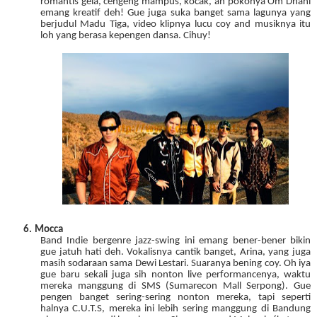
romantis gela, cengeng mampus, kocak, ah pokonya Om Dhani
emang kreatif deh! Gue juga suka banget sama lagunya yang
berjudul Madu Tiga, video klipnya lucu coy and musiknya itu
loh yang berasa kepengen dansa. Cihuy!
6.
Mocca
Band Indie bergenre jazz-swing ini emang bener-bener bikin
gue jatuh hati deh. Vokalisnya cantik banget, Arina, yang juga
masih sodaraan sama Dewi Lestari. Suaranya bening coy. Oh iya
gue baru sekali juga sih nonton live performancenya, waktu
mereka manggung di SMS (Sumarecon Mall Serpong). Gue
pengen banget sering-sering nonton mereka, tapi seperti
halnya C.U.T.S, mereka ini lebih sering manggung di Bandung