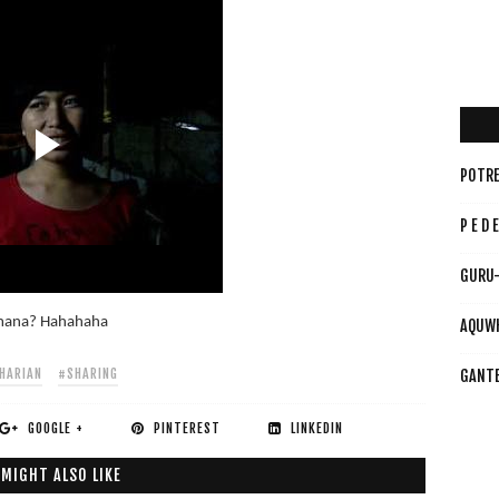
POTRE
P E D E
GURU-
mana? Hahahaha
AQUW
HARIAN
#SHARING
GANT
GOOGLE +
PINTEREST
LINKEDIN
 MIGHT ALSO LIKE