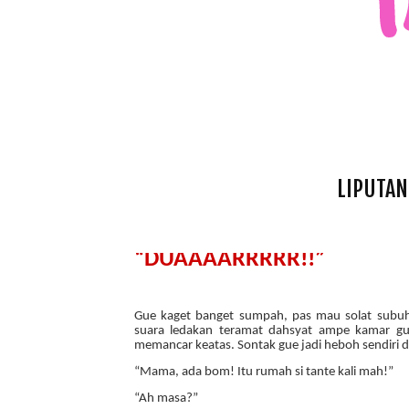
LIPUTAN
“DUAAAARRRRR!!”
Gue kaget banget sumpah, pas mau solat subuh 
suara ledakan teramat dahsyat ampe kamar gue 
memancar keatas. Sontak gue jadi heboh sendiri d
“Mama, ada bom! Itu rumah si tante kali mah!”
“Ah masa?”