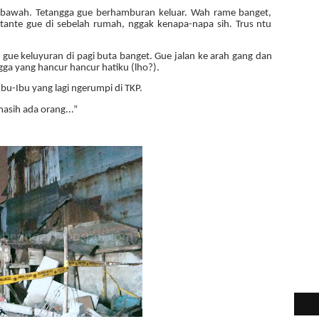
kebawah. Tetangga gue berhamburan keluar. Wah rame banget,
tante gue di sebelah rumah, nggak kenapa-napa sih. Trus ntu
i gue keluyuran di pagi buta banget. Gue jalan ke arah gang dan
gga yang hancur hancur hatiku (lho?).
bu-Ibu yang lagi ngerumpi di TKP.
asih ada orang...”