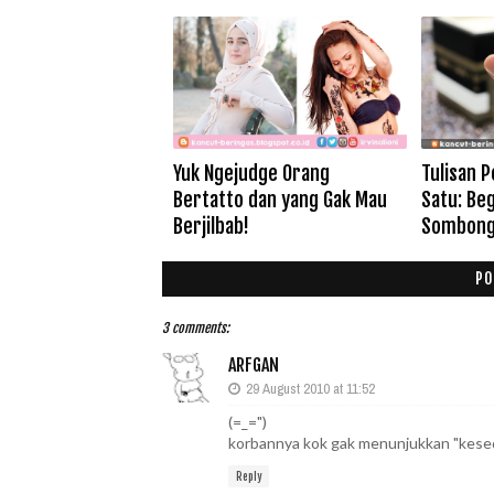
Yuk Ngejudge Orang
Tulisan 
Bertatto dan yang Gak Mau
Satu: Beg
Berjilbab!
Sombong 
PO
3 comments:
ARFGAN
29 August 2010 at 11:52
(=_=")
korbannya kok gak menunjukkan "kesedi
Reply