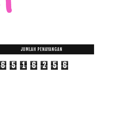
JUMLAH PENAYANGAN
6
5
1
6
2
5
6