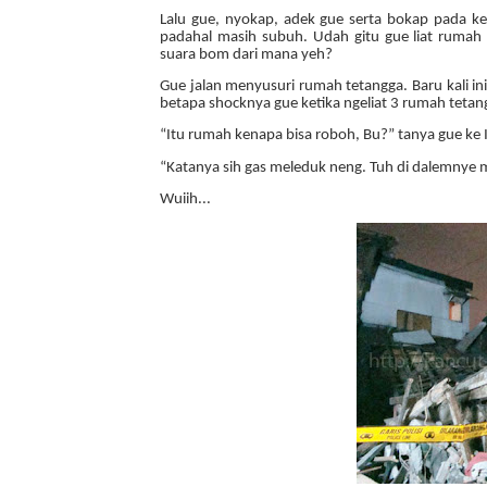
Lalu gue, nyokap, adek gue serta bokap pada 
padahal masih subuh. Udah gitu gue liat rumah 
suara bom dari mana yeh?
Gue jalan menyusuri rumah tetangga. Baru kali in
betapa shocknya gue ketika ngeliat 3 rumah tetan
“Itu rumah kenapa bisa roboh, Bu?” tanya gue ke I
“Katanya sih gas meleduk neng. Tuh di dalemnye m
Wuiih...