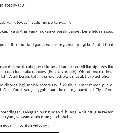
 ini fotonya :D *
 ada yang tewas? (sadis nih pertanyaan).
nyokapnya si Anis yang mukanya parah banget kena letusan gas.
ulan Ibu-Ibu, tapi gue ama keluarga mau pergi ke Sentul buat
 di Sentul. Lalu gue tiduran di kamar sambil liat tipi. Pas liat
g aku dan kau suka dancow (lho? Jayus aah). Oh no, maksudnya
 loh. Wuih keren, tetangga gue jadi eksis masuk tipi wuehehe.
ue disorot lagi, malah secara LIVE! Wuih, si Emar temen gue di
i Om Kardi yang nggak mau kalah ngebacot di Tipi One.
dah mendingan, sebagian puing udah di buang. Abis ntu gue rekam
hu deh yang wawancarain orang. Hahahaha.
an gue? Nih tonton videonya