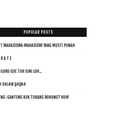
POPULAR POSTS
T MAHASISWA-MAHASISWI YANG MUSTI PUNAH
 K A T E
GURU GUE TUH GINI LOH...
H 94L4W Q4QH4
ENG-GANTENG KOK TUKANG BOHONG? HUH!