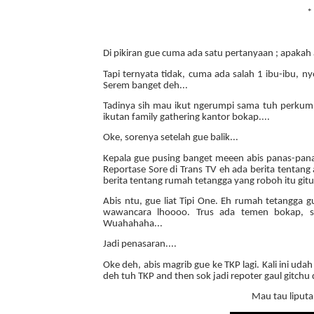
*
Di pikiran gue cuma ada satu pertanyaan ; apakah
Tapi ternyata tidak, cuma ada salah 1 ibu-ibu, 
Serem banget deh...
Tadinya sih mau ikut ngerumpi sama tuh perkump
ikutan family gathering kantor bokap....
Oke, sorenya setelah gue balik...
Kepala gue pusing banget meeen abis panas-panasan
Reportase Sore di Trans TV eh ada berita tentan
berita tentang rumah tetangga yang roboh itu gitu
Abis ntu, gue liat Tipi One. Eh rumah tetangga g
wawancara lhoooo. Trus ada temen bokap, s
Wuahahaha...
Jadi penasaran....
Oke deh, abis magrib gue ke TKP lagi. Kali ini u
deh tuh TKP and then sok jadi repoter gaul gitc
Mau tau liput