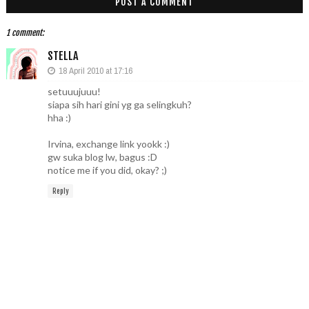
POST A COMMENT
1 comment:
STELLA
18 April 2010 at 17:16
setuuujuuu!
siapa sih hari gini yg ga selingkuh?
hha :)
Irvina, exchange link yookk :)
gw suka blog lw, bagus :D
notice me if you did, okay? ;)
Reply