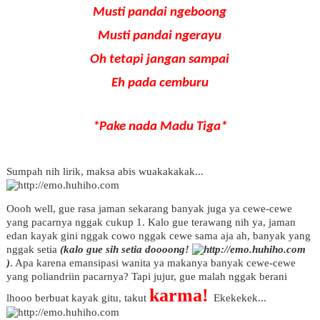
Musti pandai ngeboong
Musti pandai ngerayu
Oh tetapi jangan sampai
Eh pada cemburu
*Pake nada Madu Tiga
*
Sumpah nih lirik, maksa abis wuakakakak...
Oooh well, gue rasa jaman sekarang banyak juga ya cewe-cewe
yang pacarnya nggak cukup 1. Kalo gue terawang nih ya, jaman
edan kayak gini nggak cowo nggak cewe sama aja ah, banyak yang
nggak setia
(kalo gue sih setia doooong!
)
. Apa karena emansipasi wanita ya makanya banyak cewe-cewe
yang poliandriin pacarnya? Tapi jujur, gue malah nggak berani
karma!
lhooo berbuat kayak gitu, takut
Ekekekek...