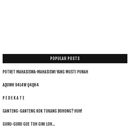
POPULAR POSTS
POTRET MAHASISWA-MAHASISWI YANG MUSTI PUNAH
AQUWH 94L4W Q4QH4
P E D E K A T E
GANTENG-GANTENG KOK TUKANG BOHONG? HUH!
GURU-GURU GUE TUH GINI LOH...