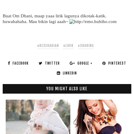
Buat Om Dhani, maap yaaa lirik lagunya dikotak-katik.
huwahahaha. Mau bikin lagi aaah~
#KESEHARIAN
#LIRIK
#SHARING
FACEBOOK
TWITTER
GOOGLE +
PINTEREST
LINKEDIN
YOU MIGHT ALSO LIKE