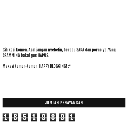
Gih kasi komen. Asal jangan nyebelin, berbau SARA dan porno ye. Yang
SPAMMING bakal gue HAPUS.
Makasi temen-temen. HAPPY BLOGGING! :*
JUMLAH PENAYANGAN
1
6
5
1
9
8
9
1