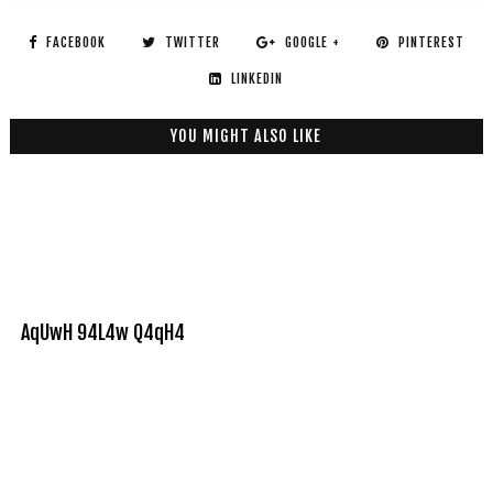
FACEBOOK
TWITTER
GOOGLE +
PINTEREST
LINKEDIN
YOU MIGHT ALSO LIKE
AqUwH 94L4w Q4qH4