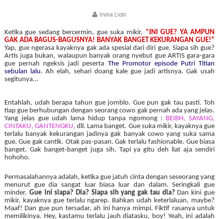
Irvina Lioni
Ketika gue sedang bercermin, gue suka mikir,
“INI GUE? YA AMPUN
GAK ADA BAGUS-BAGUSNYA! BANYAK BANGET KEKURANGAN GUE!”
Yap, gue ngerasa kayaknya gak ada spesial dari diri gue. Siapa sih gue?
Artis juga bukan, walaupun banyak orang nyebut gue ARTIS gara-gara
gue pernah ngeksis jadi peserta
The Promotor episode Putri Titian
sebulan lalu
. Ah elah, sehari doang kale gue jadi artisnya. Gak usah
segitunya...
Entahlah, udah berapa tahun gue jomblo. Gue pun gak tau pasti. Toh
tiap gue berhubungan dengan seorang cowo gak pernah ada yang jelas.
Yang jelas gue udah lama hidup tanpa ngomong :
BEIBH, SAYANG,
CINTAKU, GANTENGKU,
dll. Lama banget. Gue suka mikir, kayaknya gue
terlalu banyak kekurangan jadinya gak banyak cowo yang suka sama
gue. Gue gak cantik. Otak pas-pasan. Gak terlalu fashionable. Gue biasa
banget. Gak banget-banget juga sih. Tapi ya gitu deh liat aja sendiri
hohoho.
Permasalahannya adalah, ketika gue jatuh cinta dengan seseorang yang
menurut gue dia sangat luar biasa luar dan dalam. Seringkali gue
minder.
Gue ini siapa? Dia? Siapa sih yang gak tau dia?
Dan kini gue
mikir, kayaknya gue terlalu ngarep. Bahkan udah keterlaluan, maybe?
Maaf! Dan gue pun tersadar, ah ini hanya mimpi. Fiktif rasanya untuk
memilikinya. Hey, kastamu terlalu jauh diatasku, boy! Yeah, ini adalah