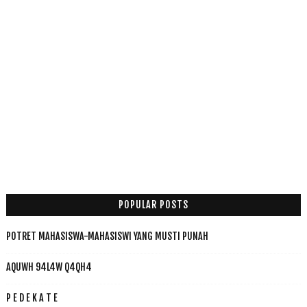
POPULAR POSTS
POTRET MAHASISWA-MAHASISWI YANG MUSTI PUNAH
AQUWH 94L4W Q4QH4
P E D E K A T E