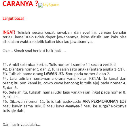
CARANYA ?
Lanjut baca!
INGAT!
Tulislah secara cepat jawaban dari soal ini. Jangan berpikir
terlalu lama! Kalo udah dapet jawabannya, lekas ditulis.Dan kalo bisa
sih dalam waktu sedetik kalian bisa tau ja
wabannya.
Oke... Simak soal berikut baik-baik ...
#1. Ambil selembar kertas. Tulis nomer 1 sampe 11 secara vertikal.
#2. Diantara nomer 1 dan 2, tulis salah satu angka (antara angka 1-11).
#3. Tulislah nama orang
LAWAN JENIS
mu pada nomer 3 dan 7.
#4. Lalu tulislah nama-nama orang yang kalian KENAL (lo kenal dan
orang itu pun kenal lo, cowo cewe bencong lo tulis aje) pada nomer 4,
5, dan 6.
#5. Setelah itu, tulislah nama judul lagu yang kalian ingat pada nomer 8,
9, 10, 11.
#6. Dibawah nomer 11, tulis tuh gede-gede
APA PERMOHONAN LO?
Mau kawin sama Tukul? Mau kaya
monyet
? Mau ke surga? Pokonya
tulis aje dah!
Dan hasilnya adalah....