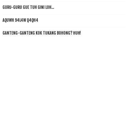
GURU-GURU GUE TUH GINI LOH...
AQUWH 94L4W Q4QH4
GANTENG-GANTENG KOK TUKANG BOHONG? HUH!