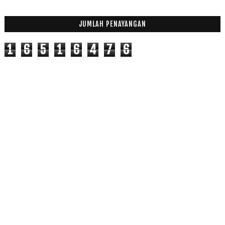
JUMLAH PENAYANGAN
1
6
5
1
6
4
7
6