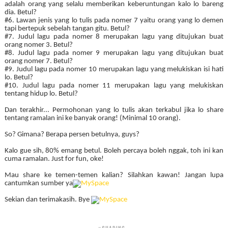
adalah orang yang selalu memberikan keberuntungan kalo lo bareng
dia. Betul?
#6. Lawan jenis yang lo tulis pada nomer 7 yaitu orang yang lo demen
tapi bertepuk sebelah tangan gitu. Betul?
#7. Judul lagu pada nomer 8 merupakan lagu yang ditujukan buat
orang nomer 3. Betul?
#8. Judul lagu pada nomer 9 merupakan lagu yang ditujukan buat
orang nomer 7. Betul?
#9. Judul lagu pada nomer 10 merupakan lagu yang melukiskan isi hati
lo. Betul?
#10. Judul lagu pada nomer 11 merupakan lagu yang melukiskan
tentang hidup lo. Betul?
Dan terakhir... Permohonan yang lo tulis akan terkabul jika lo share
tentang ramalan ini ke banyak orang! (Minimal 10 orang).
So? Gimana? Berapa persen betulnya, guys?
Kalo gue sih, 80% emang betul. Boleh percaya boleh nggak, toh ini kan
cuma ramalan. Just for fun, oke!
Mau share ke temen-temen kalian? Silahkan kawan! Jangan lupa
cantumkan sumber ya
Sekian dan terimakasih. Bye