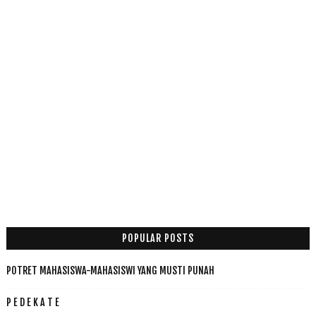
POPULAR POSTS
POTRET MAHASISWA-MAHASISWI YANG MUSTI PUNAH
P E D E K A T E