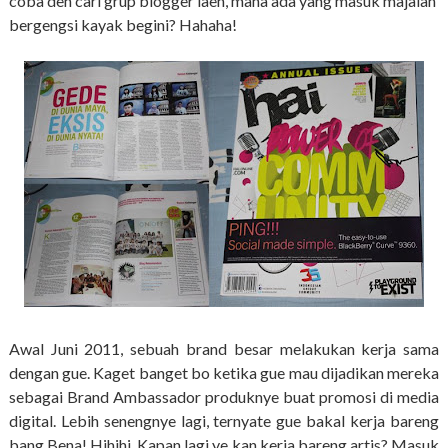
coba deh cari grup blogger laen, mana ada yang masuk majalah
bergengsi kayak begini? Hahaha!
Awal Juni 2011, sebuah brand besar melakukan kerja sama
dengan gue. Kaget banget bo ketika gue mau dijadikan mereka
sebagai Brand Ambassador produknye buat promosi di media
digital. Lebih senengnye lagi, ternyate gue bakal kerja bareng
bang Bena! Hihihi. Kapan lagi ye kan kerja bareng artis? Masuk