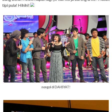
tipi pula! Hihihi!
nongol di DAHSYAT!