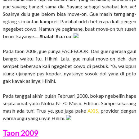
gue sayang banget sama dia. Sayang sebagai sahabat loh, ye!
Soalnye dulu gue belom bisa move-on. Gue masih terngiang-
ngiang si mantan kampret. Padahal udeh beberapa kali pengen
ngegebet cowo. Namun ye pegimane, buat move-on tuh suseh
bener kayanye.....
#halah #curcol
Pada taon 2008, gue punya FACEBOOK. Dan gue ngerasa gaul
banget waktu itu. Hihihi. Lalu, gue mulai move-on deh, dan
sempet beberapa kali ngegebet cowo di pesbuk. Ya, walopun
ujung-ujungnye pas kopdar, nyatanye sosok doi yang di poto
gak kayak aslinye. Hihihi.
Pada tanggal akhir bulan Februari 2008, bokap ngebeliin hape
sejuta umat yaitu Nokia N-70 Music Edition. Sampe sekarang
masih ada tuh! Trus ye, gue juga pake
AXIS,
provider dengan
warna ungu yang unyu! Hihihi.
Taon 2009