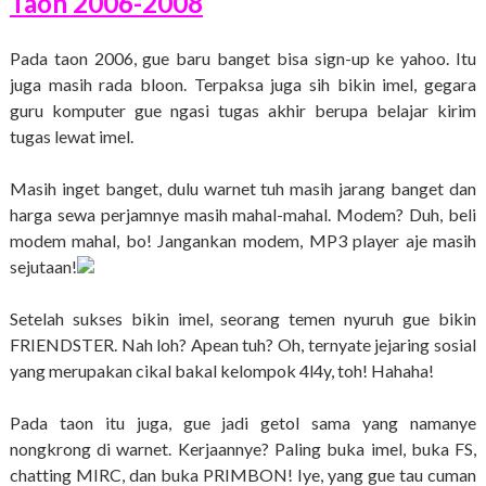
Taon 2006-2008
Pada taon 2006, gue baru banget bisa sign-up ke yahoo. Itu
juga masih rada bloon. Terpaksa juga sih bikin imel, gegara
guru komputer gue ngasi tugas akhir berupa belajar kirim
tugas lewat imel.
Masih inget banget, dulu warnet tuh masih jarang banget dan
harga sewa perjamnye masih mahal-mahal. Modem? Duh, beli
modem mahal, bo! Jangankan modem, MP3 player aje masih
sejutaan!
Setelah sukses bikin imel, seorang temen nyuruh gue bikin
FRIENDSTER. Nah loh? Apean tuh? Oh, ternyate jejaring sosial
yang merupakan cikal bakal kelompok 4l4y, toh! Hahaha!
Pada taon itu juga, gue jadi getol sama yang namanye
nongkrong di warnet. Kerjaannye? Paling buka imel, buka FS,
chatting MIRC, dan buka PRIMBON! Iye, yang gue tau cuman