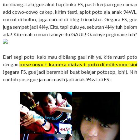
itu doang. Lalu, gue akui tiap buka FS, pasti kerjaan gue cuman
add cowo-cowo cakep, kirim testi, aplot poto ala anak 94WL,
curcol di bulbo, juga curcol di blog friendster. Gegara FS, gue
juga sempet jadi 4l4y. Eits, tapi dulu ye, sebutan 4l4y tuh belom
ada! Kite mah cuman taunye itu GAUL! Gaulnye pegimane tuh?
Dari segi poto, kalo mau dibilang gaul nih ye, kite musti poto
dengan
pose unyu + kamera diatas + poto di edit sono-sini
(gegara FS, gue jadi berambisi buat belajar potosop, loh!). Nih
contoh pose gue jaman masih jadi anak 94wL di FS :