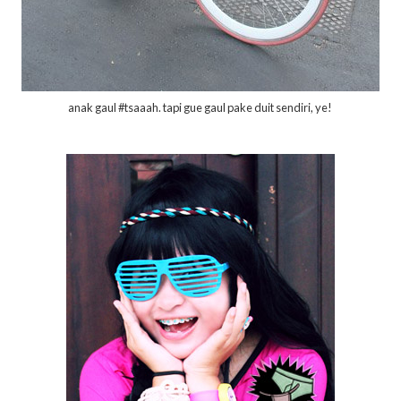
anak gaul #tsaaah. tapi gue gaul pake duit sendiri, ye!