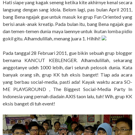
Hati siape yang kagak seneng ketika kite akhirnye kenal secara
langsung dengan sang idola. Belom lagi, pas bulan April 2011,
bang Bena ngajak gue untuk masuk ke grup Fun Oriented yang
berisi anak-anak kreatip. Pada bulan itu, bang Bena ngajak gue
dan temen-temen dunia maya laennye untuk ikutan lomba pidio
gokil gitu. Alhamdulillah, menang juara 1. Hihihi!
Pada tanggal 28 Februari 2011, gue bikin sebuah grup blogger
bernama KANCUT KEBLENGER. Alhamdulillah, sekarang
anggotanye udeh 1000 lebih, dari seluruh pelosok dunia. Kata
banyak orang sih, grup KK tuh eksis banget! Tiap ada acara
yang berbau social-media, pasti ada! Kayak waktu acara SO-
ME PLAYGROUND , The Biggest Social-Media Party In
Indonesia yang pernah diadain AXIS taon lalu, tuh! Wih, grup KK
eksis banget di tuh event!