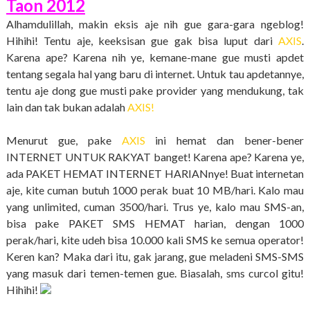
Taon 2012
Alhamdulillah, makin eksis aje nih gue gara-gara ngeblog!
Hihihi! Tentu aje, keeksisan gue gak bisa luput dari
AXIS
.
Karena ape? Karena nih ye, kemane-mane gue musti apdet
tentang segala hal yang baru di internet. Untuk tau apdetannye,
tentu aje dong gue musti pake provider yang mendukung, tak
lain dan tak bukan adalah
AXIS!
Menurut gue, pake
AXIS
ini hemat dan bener-bener
INTERNET UNTUK RAKYAT banget! Karena ape? Karena ye,
ada PAKET HEMAT INTERNET HARIANnye! Buat internetan
aje, kite cuman butuh 1000 perak buat 10 MB/hari. Kalo mau
yang unlimited, cuman 3500/hari. Trus ye, kalo mau SMS-an,
bisa pake PAKET SMS HEMAT harian, dengan 1000
perak/hari, kite udeh bisa 10.000 kali SMS ke semua operator!
Keren kan? Maka dari itu, gak jarang, gue meladeni SMS-SMS
yang masuk dari temen-temen gue. Biasalah, sms curcol gitu!
Hihihi!