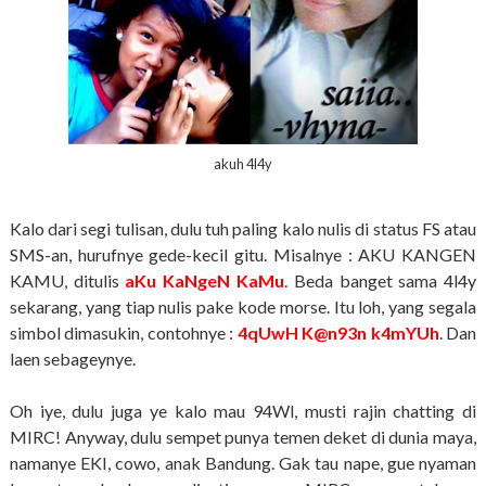
akuh 4l4y
Kalo dari segi tulisan, dulu tuh paling kalo nulis di status FS atau
SMS-an, hurufnye gede-kecil gitu. Misalnye : AKU KANGEN
KAMU, ditulis
aKu KaNgeN KaMu
. Beda banget sama 4l4y
sekarang, yang tiap nulis pake kode morse. Itu loh, yang segala
simbol dimasukin, contohnye :
4qUwH K@n93n k4mYUh
. Dan
laen sebageynye.
Oh iye, dulu juga ye kalo mau 94Wl, musti rajin chatting di
MIRC! Anyway, dulu sempet punya temen deket di dunia maya,
namanye EKI, cowo, anak Bandung. Gak tau nape, gue nyaman