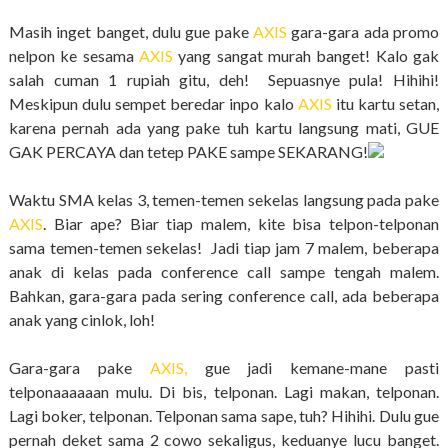
Masih inget banget, dulu gue pake
AXIS
gara-gara ada promo
nelpon ke sesama
AXIS
yang sangat murah banget! Kalo gak
salah cuman 1 rupiah gitu, deh! Sepuasnye pula! Hihihi!
Meskipun dulu sempet beredar inpo kalo
AXIS
itu kartu setan,
karena pernah ada yang pake tuh kartu langsung mati, GUE
GAK PERCAYA dan tetep PAKE sampe SEKARANG!
Waktu SMA kelas 3, temen-temen sekelas langsung pada pake
AXIS
. Biar ape? Biar tiap malem, kite bisa telpon-telponan
sama temen-temen sekelas! Jadi tiap jam 7 malem, beberapa
anak di kelas pada conference call sampe tengah malem.
Bahkan, gara-gara pada sering conference call, ada beberapa
anak yang cinlok, loh!
Gara-gara pake
AXIS,
gue jadi kemane-mane pasti
telponaaaaaan mulu. Di bis, telponan. Lagi makan, telponan.
Lagi boker, telponan. Telponan sama sape, tuh? Hihihi. Dulu gue
pernah deket sama 2 cowo sekaligus, keduanye lucu banget.