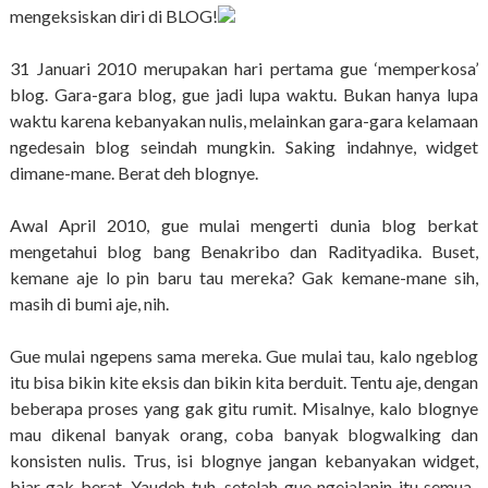
mengeksiskan diri di BLOG!
31 Januari 2010 merupakan hari pertama gue ‘memperkosa’
blog. Gara-gara blog, gue jadi lupa waktu. Bukan hanya lupa
waktu karena kebanyakan nulis, melainkan gara-gara kelamaan
ngedesain blog seindah mungkin. Saking indahnye, widget
dimane-mane. Berat deh blognye.
Awal April 2010, gue mulai mengerti dunia blog berkat
mengetahui blog bang Benakribo dan Radityadika. Buset,
kemane aje lo pin baru tau mereka? Gak kemane-mane sih,
masih di bumi aje, nih.
Gue mulai ngepens sama mereka. Gue mulai tau, kalo ngeblog
itu bisa bikin kite eksis dan bikin kita berduit. Tentu aje, dengan
beberapa proses yang gak gitu rumit. Misalnye, kalo blognye
mau dikenal banyak orang, coba banyak blogwalking dan
konsisten nulis. Trus, isi blognye jangan kebanyakan widget,
biar gak berat. Yaudeh tuh, setelah gue ngejalanin itu semua,