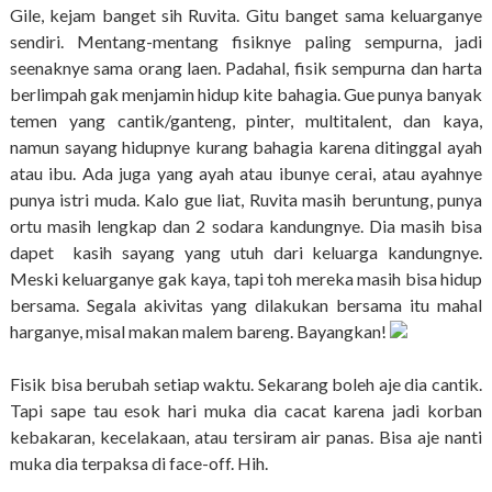
Gile, kejam banget sih Ruvita. Gitu banget sama keluarganye
sendiri. Mentang-mentang fisiknye paling sempurna, jadi
seenaknye sama orang laen. Padahal, fisik sempurna dan harta
berlimpah gak menjamin hidup kite bahagia. Gue punya banyak
temen yang cantik/ganteng, pinter, multitalent, dan kaya,
namun sayang hidupnye kurang bahagia karena ditinggal ayah
atau ibu. Ada juga yang ayah atau ibunye cerai, atau ayahnye
punya istri muda. Kalo gue liat, Ruvita masih beruntung, punya
ortu masih lengkap dan 2 sodara kandungnye. Dia masih bisa
dapet kasih sayang yang utuh dari keluarga kandungnye.
Meski keluarganye gak kaya, tapi toh mereka masih bisa hidup
bersama. Segala akivitas yang dilakukan bersama itu mahal
harganye, misal makan malem bareng. Bayangkan!
Fisik bisa berubah setiap waktu. Sekarang boleh aje dia cantik.
Tapi sape tau esok hari muka dia cacat karena jadi korban
kebakaran, kecelakaan, atau tersiram air panas. Bisa aje nanti
muka dia terpaksa di face-off. Hih.