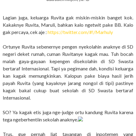
Lagian juga, keluarga Ruvita gak miskin-miskin banget kok.
Kakaknye Ruvita, Maruli, bahkan kalo ngetwit pake BB. Kalo
gak percaya, cek aje :
https://twitter.com/#!/Marhuly
Ortunye Ruvita sebenernye pengen nyekolahin anaknye di SD
negeri deket rumah, cuman Ruvitanye kagak mau. Tuh bocah
malah gaya-gayaan kepengen disekolahin di SD Swasta
bertaraf Internasional. Tapi ya pegimane dah, kondisi keluarga
kan kagak memungkinkan. Kalopun pake biaya hasil jerih
payah Ruvita (yang kayaknye jarang nongol di tipi) pastinye
kagak bakal cukup buat sekolah di SD Swasta bertaraf
Internasional.
SO? Ya kagak etis juga nge-judge ortu kandung Ruvita karena
tega ngeberhentiin sekolah anaknye.
Trus, gue pernah liat tayangan di inpotemen yang