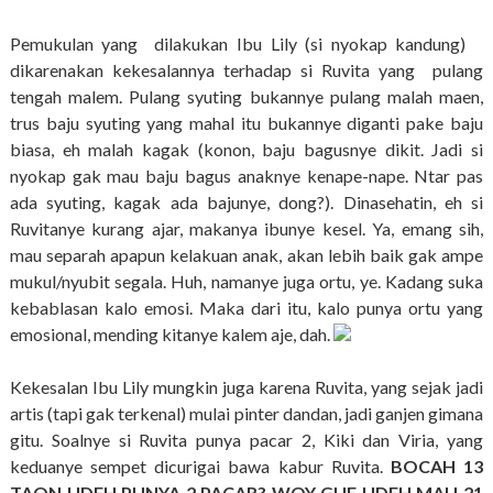
Pemukulan yang dilakukan Ibu Lily (si nyokap kandung)
dikarenakan kekesalannya terhadap si Ruvita yang pulang
tengah malem. Pulang syuting bukannye pulang malah maen,
trus baju syuting yang mahal itu bukannye diganti pake baju
biasa, eh malah kagak (konon, baju bagusnye dikit. Jadi si
nyokap gak mau baju bagus anaknye kenape-nape. Ntar pas
ada syuting, kagak ada bajunye, dong?). Dinasehatin, eh si
Ruvitanye kurang ajar, makanya ibunye kesel. Ya, emang sih,
mau separah apapun kelakuan anak, akan lebih baik gak ampe
mukul/nyubit segala. Huh, namanye juga ortu, ye. Kadang suka
kebablasan kalo emosi. Maka dari itu, kalo punya ortu yang
emosional, mending kitanye kalem aje, dah.
Kekesalan Ibu Lily mungkin juga karena Ruvita, yang sejak jadi
artis (tapi gak terkenal) mulai pinter dandan, jadi ganjen gimana
gitu. Soalnye si Ruvita punya pacar 2, Kiki dan Viria, yang
keduanye sempet dicurigai bawa kabur Ruvita.
BOCAH 13
TAON UDEH PUNYA 2 PACAR? WOY GUE UDEH MAU 21