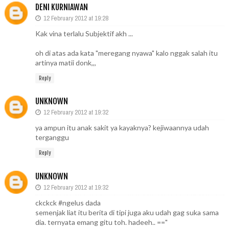
DENI KURNIAWAN
12 February 2012 at 19:28
Kak vina terlalu Subjektif akh ...
oh di atas ada kata "meregang nyawa" kalo nggak salah itu
artinya matii donk,,,
Reply
UNKNOWN
12 February 2012 at 19:32
ya ampun itu anak sakit ya kayaknya? kejiwaannya udah
terganggu
Reply
UNKNOWN
12 February 2012 at 19:32
ckckck #ngelus dada
semenjak liat itu berita di tipi juga aku udah gag suka sama
dia. ternyata emang gitu toh. hadeeh.. =="