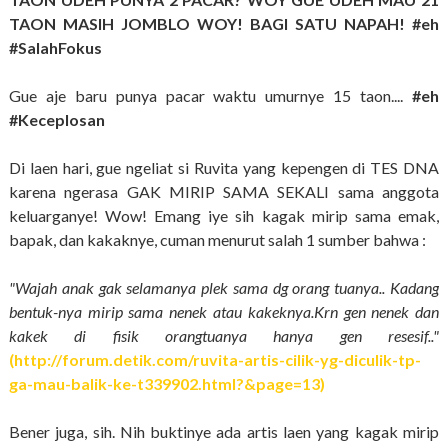
TAON MASIH JOMBLO WOY! BAGI SATU NAPAH! #eh
#SalahFokus
Gue aje baru punya pacar waktu umurnye 15 taon....
#eh
#Keceplosan
Di laen hari, gue ngeliat si Ruvita yang kepengen di TES DNA
karena ngerasa GAK MIRIP SAMA SEKALI sama anggota
keluarganye! Wow! Emang iye sih kagak mirip sama emak,
bapak, dan kakaknye, cuman menurut salah 1 sumber bahwa :
"Wajah anak gak selamanya plek sama dg orang tuanya.. Kadang
bentuk-nya mirip sama nenek atau kakeknya.Krn gen nenek dan
kakek di fisik orangtuanya hanya gen resesif.."
(http://forum.detik.com/ruvita-artis-cilik-yg-diculik-tp-
ga-mau-balik-ke-t339902.html?&page=13)
Bener juga, sih. Nih buktinye ada artis laen yang kagak mirip