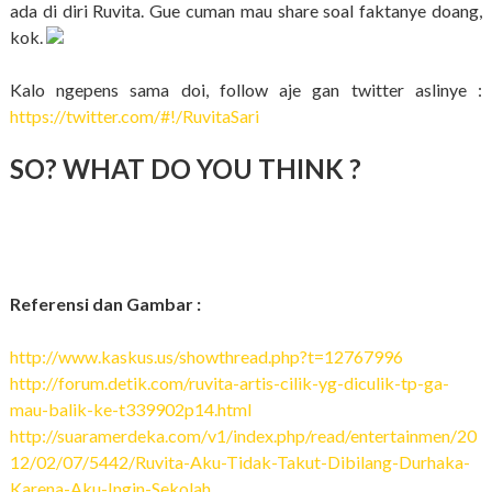
ada di diri Ruvita. Gue cuman mau share soal faktanye doang,
kok.
Kalo ngepens sama doi, follow aje gan twitter aslinye :
https://twitter.com/#!/RuvitaSari
SO? WHAT DO YOU THINK ?
Referensi dan Gambar :
http://www.kaskus.us/showthread.php?t=12767996
http://forum.detik.com/ruvita-artis-cilik-yg-diculik-tp-ga-
mau-balik-ke-t339902p14.html
http://suaramerdeka.com/v1/index.php/read/entertainmen/20
12/02/07/5442/Ruvita-Aku-Tidak-Takut-Dibilang-Durhaka-
Karena-Aku-Ingin-Sekolah