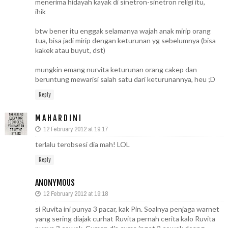
menerima hidayah kayak di sinetron-sinetron religi itu,
ihik
btw bener itu enggak selamanya wajah anak mirip orang
tua, bisa jadi mirip dengan keturunan yg sebelumnya (bisa
kakek atau buyut, dst)
mungkin emang nurvita keturunan orang cakep dan
beruntung mewarisi salah satu dari keturunannya, heu ;D
Reply
M A H A R D I N I
12 February 2012 at 19:17
terlalu terobsesi dia mah! LOL
Reply
ANONYMOUS
12 February 2012 at 19:18
si Ruvita ini punya 3 pacar, kak Pin. Soalnya penjaga warnet
yang sering diajak curhat Ruvita pernah cerita kalo Ruvita