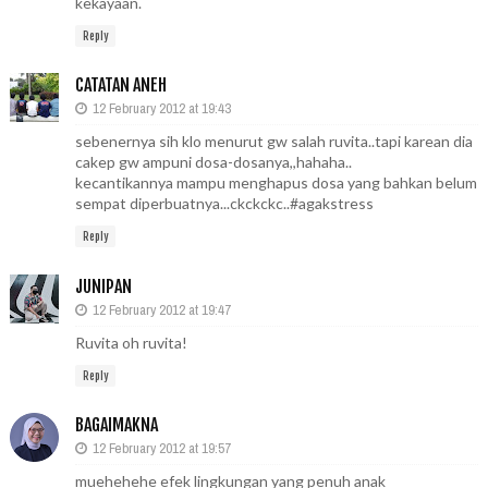
kekayaan.
Reply
CATATAN ANEH
12 February 2012 at 19:43
sebenernya sih klo menurut gw salah ruvita..tapi karean dia
cakep gw ampuni dosa-dosanya,,hahaha..
kecantikannya mampu menghapus dosa yang bahkan belum
sempat diperbuatnya...ckckckc..#agakstress
Reply
JUNIPAN
12 February 2012 at 19:47
Ruvita oh ruvita!
Reply
BAGAIMAKNA
12 February 2012 at 19:57
muehehehe efek lingkungan yang penuh anak