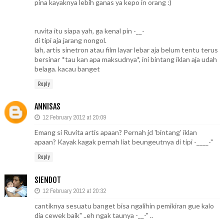
pina kayaknya lebih ganas ya kepo in orang :)
ruvita itu siapa yah, ga kenal pin -__-
di tipi aja jarang nongol.
lah, artis sinetron atau film layar lebar aja belum tentu terus
bersinar *tau kan apa maksudnya*, ini bintang iklan aja udah
belaga. kacau banget
Reply
ANNISAS
12 February 2012 at 20:09
Emang si Ruvita artis apaan? Pernah jd 'bintang' iklan
apaan? Kayak kagak pernah liat beungeutnya di tipi -____-"
Reply
SIENDOT
12 February 2012 at 20:32
cantiknya sesuatu banget bisa ngalihin pemikiran gue kalo
dia cewek baik" ..eh ngak taunya -__-" ..