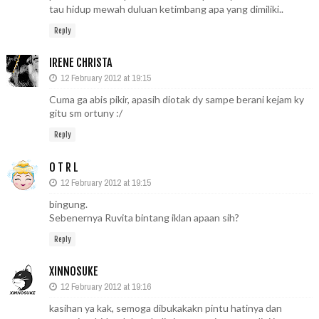
tau hidup mewah duluan ketimbang apa yang dimiliki..
Reply
IRENE CHRISTA
12 February 2012 at 19:15
Cuma ga abis pikir, apasih diotak dy sampe berani kejam ky
gitu sm ortuny :/
Reply
O T R L
12 February 2012 at 19:15
bingung.
Sebenernya Ruvita bintang iklan apaan sih?
Reply
XINNOSUKE
12 February 2012 at 19:16
kasihan ya kak, semoga dibukakakn pintu hatinya dan