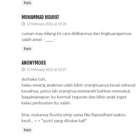
Reply
MUHAMMAD HIDAYAT
12 February 2012 at 19:26
cuman mau bilang ini cara didikannya dan lingkuangannya
salah amat -_____-
Reply
ANONYMOUS
12 February 2012 at 19:27
durhaka tuh..
kalau emang anaknya udah bikin orangtuanya kesal sekesal
kesalnya, patut lah orangtua memarahi bahkan memukul,
bagaimanapun itu bentuk teguran dan bikin anak inget
kalau perbuatan itu salah.
btw, mukanya Ruvita mirip sama Nia Ramadhani waktu
kecil... >.< *putri yang ditukar kali*
Reply