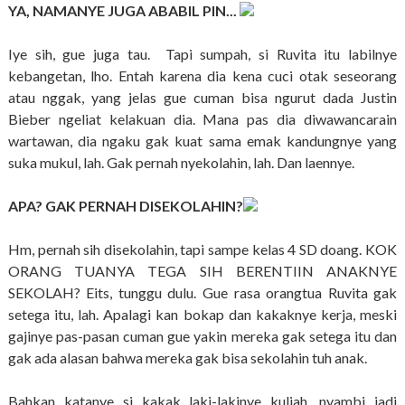
YA, NAMANYE JUGA ABABIL PIN...
Iye sih, gue juga tau. Tapi sumpah, si Ruvita itu labilnye
kebangetan, lho. Entah karena dia kena cuci otak seseorang
atau nggak, yang jelas gue cuman bisa ngurut dada Justin
Bieber ngeliat kelakuan dia. Mana pas dia diwawancarain
wartawan, dia ngaku gak kuat sama emak kandungnye yang
suka mukul, lah. Gak pernah nyekolahin, lah. Dan laennye.
APA? GAK PERNAH DISEKOLAHIN?
Hm, pernah sih disekolahin, tapi sampe kelas 4 SD doang. KOK
ORANG TUANYA TEGA SIH BERENTIIN ANAKNYE
SEKOLAH? Eits, tunggu dulu. Gue rasa orangtua Ruvita gak
setega itu, lah. Apalagi kan bokap dan kakaknye kerja, meski
gajinye pas-pasan cuman gue yakin mereka gak setega itu dan
gak ada alasan bahwa mereka gak bisa sekolahin tuh anak.
Bahkan katanye si kakak laki-lakinye kuliah, nyambi jadi