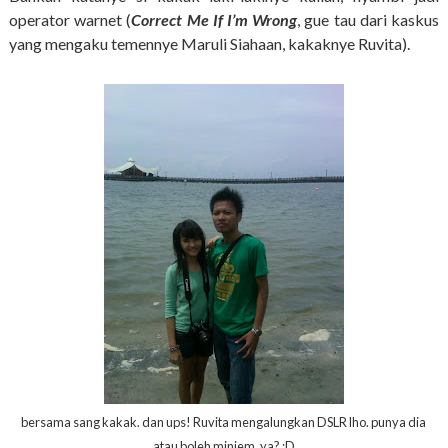
operator warnet (
Correct Me If I’m Wrong
, gue tau dari kaskus
yang mengaku temennye Maruli Siahaan, kakaknye Ruvita).
bersama sang kakak. dan ups! Ruvita mengalungkan DSLR lho. punya dia
atau boleh minjem, ya? :D