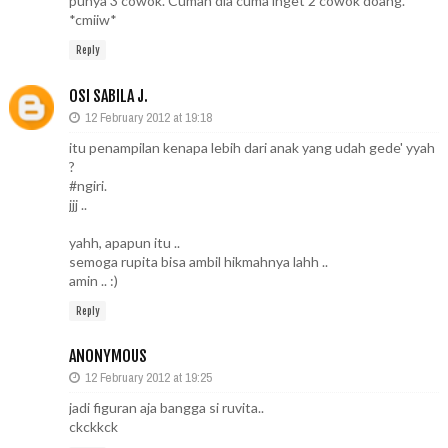
punya 3 cowok. Cuman dia cuma inget 2 cowok doang.
*cmiiw*
Reply
OSI SABILA J.
12 February 2012 at 19:18
itu penampilan kenapa lebih dari anak yang udah gede' yyah
?
#ngiri.
jjj ..
yahh, apapun itu ..
semoga rupita bisa ambil hikmahnya lahh ..
amin .. :)
Reply
ANONYMOUS
12 February 2012 at 19:25
jadi figuran aja bangga si ruvita..
ckckkck