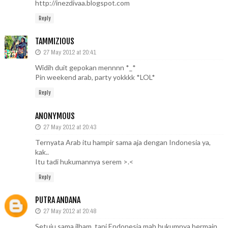
http://inezdivaa.blogspot.com
Reply
TAMMIZIOUS
27 May 2012 at 20:41
Widih duit gepokan mennnn *_*
Pin weekend arab, party yokkkk *LOL*
Reply
ANONYMOUS
27 May 2012 at 20:43
Ternyata Arab itu hampir sama aja dengan Indonesia ya,
kak..
Itu tadi hukumannya serem >.<
Reply
PUTRA ANDANA
27 May 2012 at 20:48
Setuju sama ilham, tapi Endonesia mah hukumnya bermain