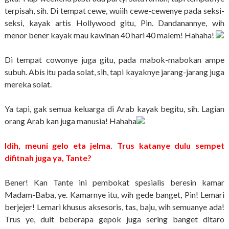
terpisah, sih. Di tempat cewe, wuiih cewe-cewenye pada seksi-
seksi, kayak artis Hollywood gitu, Pin. Dandanannye, wih
menor bener kayak mau kawinan 40 hari 40 malem! Hahaha!
Di tempat cowonye juga gitu, pada mabok-mabokan ampe
subuh. Abis itu pada solat, sih, tapi kayaknye jarang-jarang juga
mereka solat.
Ya tapi, gak semua keluarga di Arab kayak begitu, sih. Lagian
orang Arab kan juga manusia! Hahaha
Idih, meuni gelo eta jelma. Trus katanye dulu sempet
difitnah juga ya, Tante?
Bener! Kan Tante ini pembokat spesialis beresin kamar
Madam-Baba, ye. Kamarnye itu, wih gede banget, Pin! Lemari
berjejer! Lemari khusus aksesoris, tas, baju, wih semuanye ada!
Trus ye, duit beberapa gepok juga sering banget ditaro