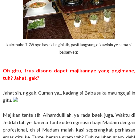
kalo muke TKW nye kayak begini sih, pasti langsung dikawinin ye sama si
babanye :p
Oh gitu, trus disono dapet majikannye yang pegimane,
tuh? Jahat, gak?
Jahat sih, nggak. Cuman ya... kadang si Baba suka mau ngejailin
gitu.
Majikan tante sih, Alhamdulillah, ya rada baek juga. Waktu di
Jeddah tuh ye, karena Tante udeh ngurusin bayi Madam dengan
profesional, eh si Madam malah kasi seperangkat perhiasan
emas gitu ke Tante, berapa gram yah? Duh puluhan gram, deh!