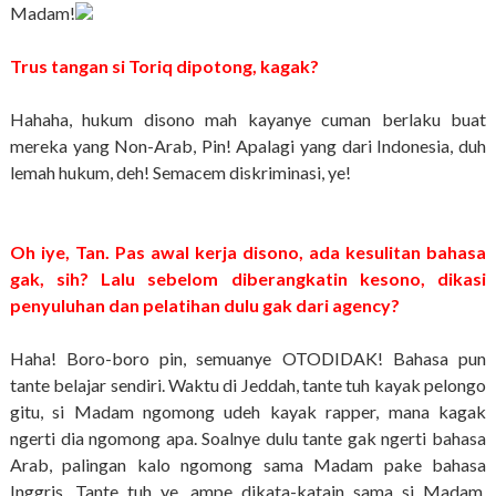
Madam!
Trus tangan si Toriq dipotong, kagak?
Hahaha, hukum disono mah kayanye cuman berlaku buat
mereka yang Non-Arab, Pin! Apalagi yang dari Indonesia, duh
lemah hukum, deh! Semacem diskriminasi, ye!
Oh iye, Tan. Pas awal kerja disono, ada kesulitan bahasa
gak, sih? Lalu sebelom diberangkatin kesono, dikasi
penyuluhan dan pelatihan dulu gak dari agency?
Haha! Boro-boro pin, semuanye OTODIDAK! Bahasa pun
tante belajar sendiri. Waktu di Jeddah, tante tuh kayak pelongo
gitu, si Madam ngomong udeh kayak rapper, mana kagak
ngerti dia ngomong apa. Soalnye dulu tante gak ngerti bahasa
Arab, palingan kalo ngomong sama Madam pake bahasa
Inggris. Tante tuh ye, ampe dikata-katain sama si Madam.