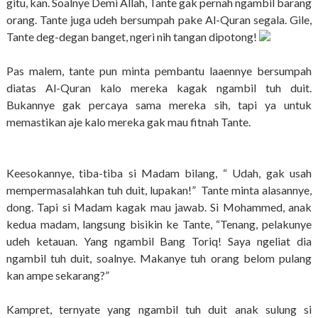
gitu, kan. Soalnye Demi Allah, Tante gak pernah ngambil barang
orang. Tante juga udeh bersumpah pake Al-Quran segala. Gile,
Tante deg-degan banget, ngeri nih tangan dipotong!
Pas malem, tante pun minta pembantu laaennye bersumpah
diatas Al-Quran kalo mereka kagak ngambil tuh duit.
Bukannye gak percaya sama mereka sih, tapi ya untuk
memastikan aje kalo mereka gak mau fitnah Tante.
Keesokannye, tiba-tiba si Madam bilang, “ Udah, gak usah
mempermasalahkan tuh duit, lupakan!” Tante minta alasannye,
dong. Tapi si Madam kagak mau jawab. Si Mohammed, anak
kedua madam, langsung bisikin ke Tante, “Tenang, pelakunye
udeh ketauan. Yang ngambil Bang Toriq! Saya ngeliat dia
ngambil tuh duit, soalnye. Makanye tuh orang belom pulang
kan ampe sekarang?”
Kampret, ternyate yang ngambil tuh duit anak sulung si