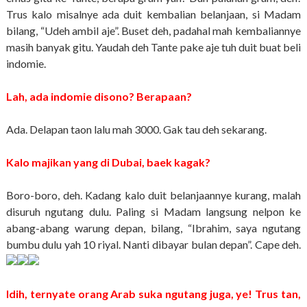
Trus kalo misalnye ada duit kembalian belanjaan, si Madam
bilang, “Udeh ambil aje”. Buset deh, padahal mah kembaliannye
masih banyak gitu. Yaudah deh Tante pake aje tuh duit buat beli
indomie.
Lah, ada indomie disono? Berapaan?
Ada. Delapan taon lalu mah 3000. Gak tau deh sekarang.
Kalo majikan yang di Dubai, baek kagak?
Boro-boro, deh. Kadang kalo duit belanjaannye kurang, malah
disuruh ngutang dulu. Paling si Madam langsung nelpon ke
abang-abang warung depan, bilang, “Ibrahim, saya ngutang
bumbu dulu yah 10 riyal. Nanti dibayar bulan depan”. Cape deh.
Idih, ternyate orang Arab suka ngutang juga, ye! Trus tan,