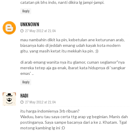
catatan pk bhs indo, nanti dikira lg jampi-jampi.
Reply
UNKNOWN
27 May 2012 at 21:04
mau nambahin dikit ka pin, kebetulan ane keturunan arab,
biasanya kalo di jeddah emang udah kayak kota modern
gitu. yang masih ketat itu mekkah ka pin. :))
di arab emang wanita nya itu glamor, cuman seglamor"nya
mereka tetep aja ga enak, ibarat kata hidupnya di 'sangkar
emas' ..
Reply
HADI
27 May 2012 at 21:04
itu harga indomienya 3rb ribuan?
Waduu, baru tau saya certa ttg arap yg beginian. Manis dah
postinganya. Saya sampe bacanya dari a ke z. Khatam. Tgal
motong kambing lg ini :D