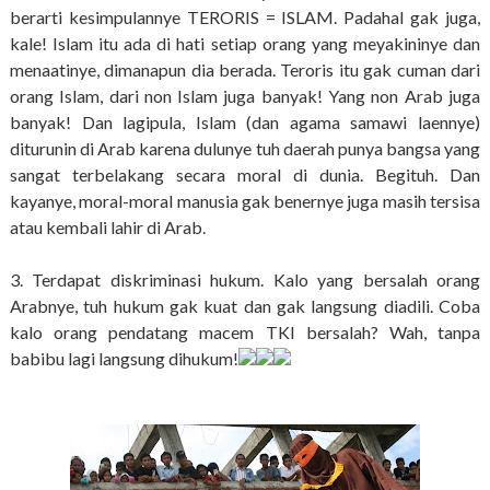
berarti kesimpulannye TERORIS = ISLAM. Padahal gak juga,
kale! Islam itu ada di hati setiap orang yang meyakininye dan
menaatinye, dimanapun dia berada. Teroris itu gak cuman dari
orang Islam, dari non Islam juga banyak! Yang non Arab juga
banyak! Dan lagipula, Islam (dan agama samawi laennye)
diturunin di Arab karena dulunye tuh daerah punya bangsa yang
sangat terbelakang secara moral di dunia. Begituh. Dan
kayanye, moral-moral manusia gak benernye juga masih tersisa
atau kembali lahir di Arab.
3. Terdapat diskriminasi hukum. Kalo yang bersalah orang
Arabnye, tuh hukum gak kuat dan gak langsung diadili. Coba
kalo orang pendatang macem TKI bersalah? Wah, tanpa
babibu lagi langsung dihukum!