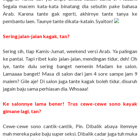
Segala macem kata-kata binatang dia sebutin pake bahasa
Arab. Karena tante gak ngerti, akhirnye tante tanya ke
pembantu laen. Taunye tante dikata-katain. Syaiton!
Sering jalan-jalan kagak, tan?
Sering sih, tiap Kamis-Jumat, weekend versi Arab. Ya palingan
ke pantai. Tapi ribet kalo jalan-jalan, mendingan tidur, deh! Oh
iye, tante dulu sering banget nemenin Madam ke salon.
Lamaaaa banget! Masa di salon dari jam 4 sore sampe jam 9
malem? Gile aje! Di salon juga tante kagak boleh tidur, disuruh
jagain baju sama perhiasan dia. Whoaaa!
Ke salonnye lama bener! Trus cewe-cewe sono kayak
gimane lagi, tan?
Cewe-cewe sono cantik-cantik, Pin. Dibalik abaya itemnye
mah mereka pake baju super seksi. Dibalik cadar juga tuh muka