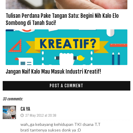
Tulisan Perdana Pake Tangan Satu: Begini Nih Kalo Elo
Sombong di Tanah Suci!
Jangan Naif Kalo Mau Masuk Industri Kreatif!
POST A COMMENT
33 comments:
CA YA
27 May 2012 at 20:38
wah,,ga kebayang kehidupan TKI dsana T.T
brati tantenya sukses donk ya :D