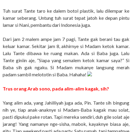
Tuh surat Tante taro ke dalem botol plastik, lalu dilempar ke
kamar seberang. Untung tuh surat tepat jatoh ke depan pintu
lamar si Nani, pembantu dari Indonesia juga.
Dari jam 2 malem ampe jam 7 pagi, Tante gak berani tau gak
keluar kamar. Sekitar jam 8, akhirnye si Madam ketok kamar.
Lalu Tante dibawa ke ruang makan. Ada si Baba juga. Lalu
Tante giniin aje, “Siapa yang semalem ketok kamar saya?” Si
Baba sih gak ngaku. Si Madam mukanye langsung merah
padam sambil melototin si Baba. Hahaha!
Trus orang Arab sono, pada alim-alim kagak, sih?
Yang alim ada, yang Jahilliyah juga ada, Pin. Tante sih bingung
nih ye, tiap anak-anaknye si Madam-Baba kagak mau solat,
pasti dipukul pake rotan. Tapi mereka sendiri, duh gile solat aje
jarang! Yang namanye nge-sisha, mabok, kayaknye biasa aje,
gitu. Tiap weekend pasti ada party. Satu rumah, tapi tempatnye