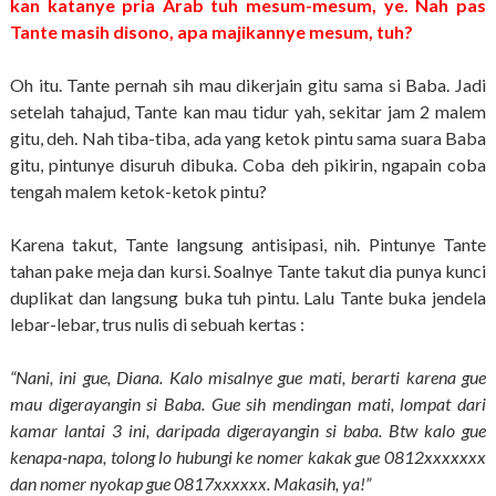
kan katanye pria Arab tuh mesum-mesum, ye. Nah pas
Tante masih disono, apa majikannye mesum, tuh?
Oh itu. Tante pernah sih mau dikerjain gitu sama si Baba. Jadi
setelah tahajud, Tante kan mau tidur yah, sekitar jam 2 malem
gitu, deh. Nah tiba-tiba, ada yang ketok pintu sama suara Baba
gitu, pintunye disuruh dibuka. Coba deh pikirin, ngapain coba
tengah malem ketok-ketok pintu?
Karena takut, Tante langsung antisipasi, nih. Pintunye Tante
tahan pake meja dan kursi. Soalnye Tante takut dia punya kunci
duplikat dan langsung buka tuh pintu. Lalu Tante buka jendela
lebar-lebar, trus nulis di sebuah kertas :
“Nani, ini gue, Diana. Kalo misalnye gue mati, berarti karena gue
mau digerayangin si Baba. Gue sih mendingan mati, lompat dari
kamar lantai 3 ini, daripada digerayangin si baba. Btw kalo gue
kenapa-napa, tolong lo hubungi ke nomer kakak gue 0812xxxxxxx
dan nomer nyokap gue 0817xxxxxx. Makasih, ya!”