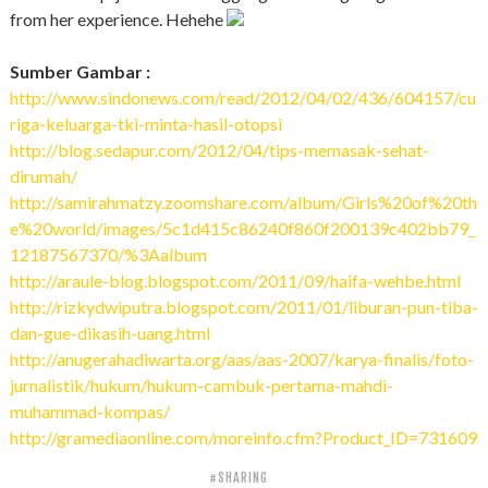
from her experience. Hehehe
Sumber Gambar :
http://www.sindonews.com/read/2012/04/02/436/604157/cu
riga-keluarga-tki-minta-hasil-otopsi
http://blog.sedapur.com/2012/04/tips-memasak-sehat-
dirumah/
http://samirahmatzy.zoomshare.com/album/Girls%20of%20th
e%20world/images/5c1d415c86240f860f200139c402bb79_
12187567370/%3Aalbum
http://araule-blog.blogspot.com/2011/09/haifa-wehbe.html
http://rizkydwiputra.blogspot.com/2011/01/liburan-pun-tiba-
dan-gue-dikasih-uang.html
http://anugerahadiwarta.org/aas/aas-2007/karya-finalis/foto-
jurnalistik/hukum/hukum-cambuk-pertama-mahdi-
muhammad-kompas/
http://gramediaonline.com/moreinfo.cfm?Product_ID=731609
#SHARING