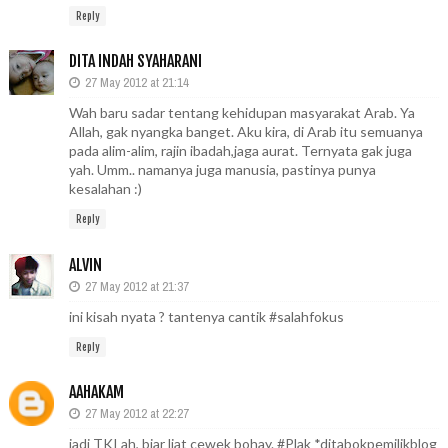
Reply
DITA INDAH SYAHARANI
27 May 2012 at 21:14
Wah baru sadar tentang kehidupan masyarakat Arab. Ya
Allah, gak nyangka banget. Aku kira, di Arab itu semuanya
pada alim-alim, rajin ibadah,jaga aurat. Ternyata gak juga
yah. Umm.. namanya juga manusia, pastinya punya
kesalahan :)
Reply
ALVIN
27 May 2012 at 21:37
ini kisah nyata ? tantenya cantik #salahfokus
Reply
AAHAKAM
27 May 2012 at 22:27
jadi TKI ah, biar liat cewek bohay. #Plak *ditabokpemilikblog