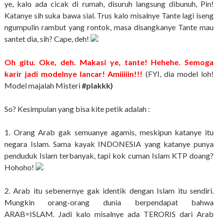
ye, kalo ada cicak di rumah, disuruh langsung dibunuh, Pin!
Katanye sih suka bawa sial. Trus kalo misalnye Tante lagi iseng
ngumpulin rambut yang rontok, masa disangkanye Tante mau
santet dia, sih? Cape, deh!
Oh gitu. Oke, deh. Makasi ye, tante! Hehehe. Semoga
karir jadi modelnye lancar! Amiiiiin!!!
(FYI, dia model loh!
Model majalah Misteri
#plakkk)
So? Kesimpulan yang bisa kite petik adalah :
1. Orang Arab gak semuanye agamis, meskipun katanye itu
negara Islam. Sama kayak INDONESIA yang katanye punya
penduduk Islam terbanyak, tapi kok cuman Islam KTP doang?
Hohoho!
2. Arab itu sebenernye gak identik dengan Islam itu sendiri.
Mungkin orang-orang dunia berpendapat bahwa
ARAB=ISLAM. Jadi kalo misalnye ada TERORIS dari Arab