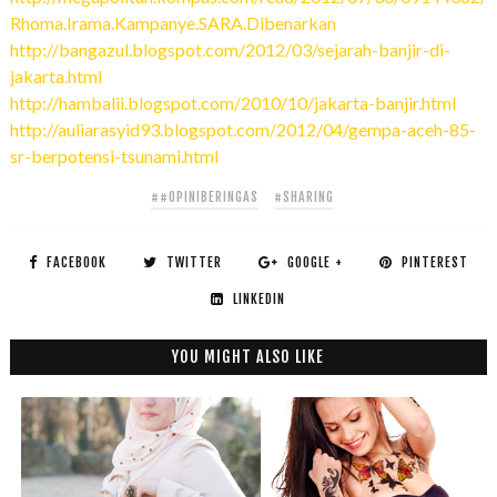
Rhoma.Irama.Kampanye.SARA.Dibenarkan
http://bangazul.blogspot.com/2012/03/sejarah-banjir-di-
jakarta.html
http://hambalii.blogspot.com/2010/10/jakarta-banjir.html
http://auliarasyid93.blogspot.com/2012/04/gempa-aceh-85-
sr-berpotensi-tsunami.html
##OPINIBERINGAS
#SHARING
FACEBOOK
TWITTER
GOOGLE +
PINTEREST
LINKEDIN
YOU MIGHT ALSO LIKE