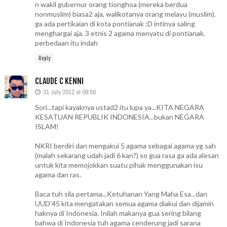
n wakil gubernur orang tionghoa (mereka berdua
nonmuslim) biasa2 aja, walikotanya orang melayu (muslim).
ga ada pertikaian di kota pontianak :D intinya saling
menghargai aja. 3 etnis 2 agama menyatu di pontianak.
perbedaan itu indah
Reply
CLAUDE C KENNI
31 July 2012 at 08:56
Sori...tapi kayaknya ustad2 itu lupa ya...KITA NEGARA
KESATUAN REPUBLIK INDONESIA...bukan NEGARA
ISLAM!
NKRI berdiri dan mengakui 5 agama sebagai agama yg sah
(malah sekarang udah jadi 6 kan?) so gua rasa ga ada alesan
untuk kita memojokkan suatu pihak menggunakan isu
agama dan ras.
Baca tuh sila pertama...Ketuhanan Yang Maha Esa...dan
UUD'45 kita mengatakan semua agama diakui dan dijamin
haknya di Indonesia. Inilah makanya gua sering bilang
bahwa di Indonesia tuh agama cenderung jadi sarana