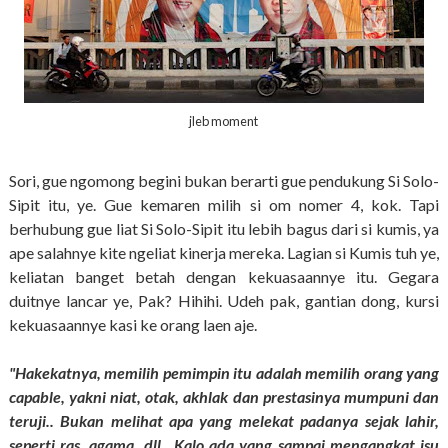
jleb moment
Sori, gue ngomong begini bukan berarti gue pendukung Si Solo-
Sipit itu, ye. Gue kemaren milih si om nomer 4, kok. Tapi
berhubung gue liat Si Solo-Sipit itu lebih bagus dari si kumis, ya
ape salahnye kite ngeliat kinerja mereka. Lagian si Kumis tuh ye,
keliatan banget betah dengan kekuasaannye itu. Gegara
duitnye lancar ye, Pak? Hihihi. Udeh pak, gantian dong, kursi
kekuasaannye kasi ke orang laen aje.
"Hakekatnya, memilih pemimpin itu adalah memilih orang yang
capable, yakni niat, otak, akhlak dan prestasinya mumpuni dan
teruji.. Bukan melihat apa yang melekat padanya sejak lahir,
seperti ras, agama, dll.. Kalo ada yang sampai mengangkat isu