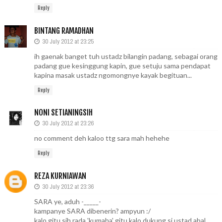
Reply
BINTANG RAMADHAN
30 July 2012 at 23:25
ih gaenak banget tuh ustadz bilangin padang, sebagai orang
padang gue kesinggung kapin, gue setuju sama pendapat
kapina masak ustadz ngomongnye kayak begituan...
Reply
NONI SETIANINGSIH
30 July 2012 at 23:26
no comment deh kaloo ttg sara mah hehehe
Reply
REZA KURNIAWAN
30 July 2012 at 23:36
SARA ye, aduh -_____-
kampanye SARA dibenerin? ampyun :/
kalo gitu sih rada 'kumaha' gitu kalo dukung si ustad abal