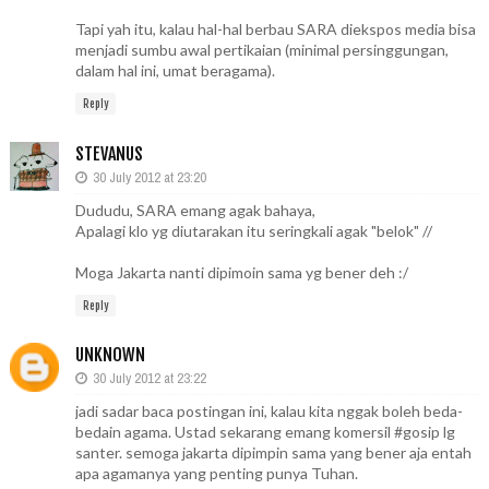
Tapi yah itu, kalau hal-hal berbau SARA diekspos media bisa
menjadi sumbu awal pertikaian (minimal persinggungan,
dalam hal ini, umat beragama).
Reply
STEVANUS
30 July 2012 at 23:20
Dududu, SARA emang agak bahaya,
Apalagi klo yg diutarakan itu seringkali agak "belok" //
Moga Jakarta nanti dipimoin sama yg bener deh :/
Reply
UNKNOWN
30 July 2012 at 23:22
jadi sadar baca postingan ini, kalau kita nggak boleh beda-
bedain agama. Ustad sekarang emang komersil #gosip lg
santer. semoga jakarta dipimpin sama yang bener aja entah
apa agamanya yang penting punya Tuhan.