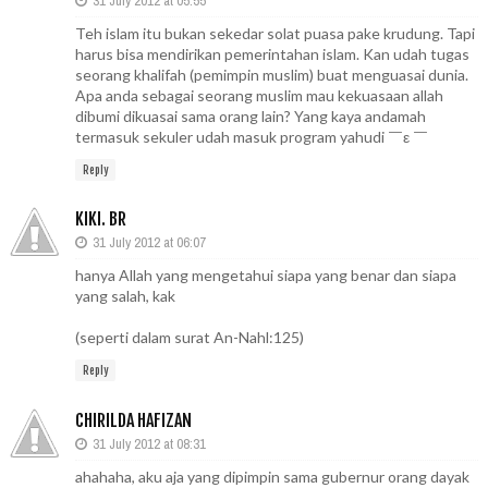
31 July 2012 at 05:55
Teh islam itu bukan sekedar solat puasa pake krudung. Tapi
harus bisa mendirikan pemerintahan islam. Kan udah tugas
seorang khalifah (pemimpin muslim) buat menguasai dunia.
Apa anda sebagai seorang muslim mau kekuasaan allah
dibumi dikuasai sama orang lain? Yang kaya andamah
termasuk sekuler udah masuk program yahudi ￣ε ￣
Reply
KIKI. BR
31 July 2012 at 06:07
hanya Allah yang mengetahui siapa yang benar dan siapa
yang salah, kak
(seperti dalam surat An-Nahl:125)
Reply
CHIRILDA HAFIZAN
31 July 2012 at 08:31
ahahaha, aku aja yang dipimpin sama gubernur orang dayak