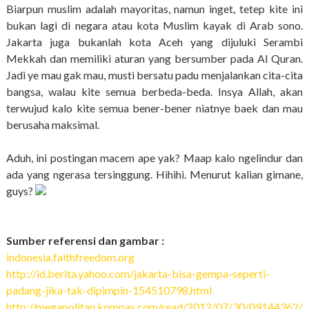
Biarpun muslim adalah mayoritas, namun inget, tetep kite ini
bukan lagi di negara atau kota Muslim kayak di Arab sono.
Jakarta juga bukanlah kota Aceh yang dijuluki Serambi
Mekkah dan memiliki aturan yang bersumber pada Al Quran.
Jadi ye mau gak mau, musti bersatu padu menjalankan cita-cita
bangsa, walau kite semua berbeda-beda. Insya Allah, akan
terwujud kalo kite semua bener-bener niatnye baek dan mau
berusaha maksimal.
Aduh, ini postingan macem ape yak? Maap kalo ngelindur dan
ada yang ngerasa tersinggung. Hihihi. Menurut kalian gimane,
guys?
Sumber referensi dan gambar :
indonesia.faithfreedom.org
http://id.berita.yahoo.com/jakarta-bisa-gempa-seperti-
padang-jika-tak-dipimpin-154510798.html
http://megapolitan.kompas.com/read/2012/07/30/09144362/