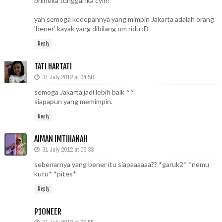
bhineka tunggal ika cyin!
yah semoga kedepannya yang mimpin Jakarta adalah orang
'bener' kayak yang dibilang om ridu :D
Reply
TATI HARTATI
31 July 2012 at 04:58
semoga Jakarta jadi lebih baik ^^
siapapun yang memimpin.
Reply
AIMAN IMTIHANAH
31 July 2012 at 05:33
sebenarnya yang bener itu siapaaaaaa?? *garuk2* *nemu
kutu* *pites*
Reply
P10NEER