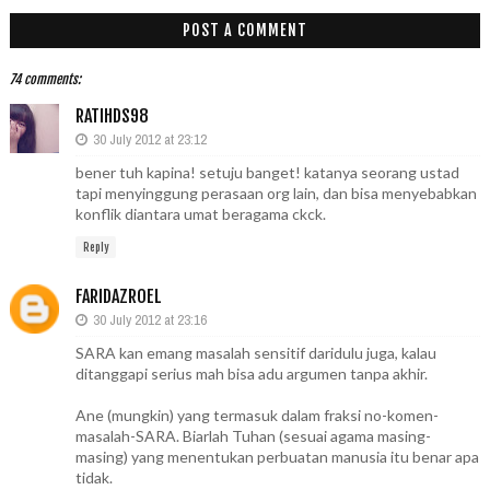
POST A COMMENT
74 comments:
RATIHDS98
30 July 2012 at 23:12
bener tuh kapina! setuju banget! katanya seorang ustad
tapi menyinggung perasaan org lain, dan bisa menyebabkan
konflik diantara umat beragama ckck.
Reply
FARIDAZROEL
30 July 2012 at 23:16
SARA kan emang masalah sensitif daridulu juga, kalau
ditanggapi serius mah bisa adu argumen tanpa akhir.
Ane (mungkin) yang termasuk dalam fraksi no-komen-
masalah-SARA. Biarlah Tuhan (sesuai agama masing-
masing) yang menentukan perbuatan manusia itu benar apa
tidak.