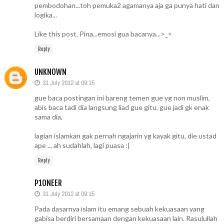
pembodohan...toh pemuka2 agamanya aja ga punya hati dan
logika...
Like this post, Pina...emosi gua bacanya...>_<
Reply
UNKNOWN
31 July 2012 at 09:15
gue baca postingan ini bareng temen gue yg non muslim,
abis baca tadi dia langsung liad gue gitu, gue jadi gk enak
sama dia,
lagian islamkan gak pernah ngajarin yg kayak gitu, die ustad
ape ... ah sudahlah, lagi puasa :|
Reply
P10NEER
31 July 2012 at 09:15
Pada dasarnya islam itu emang sebuah kekuasaan yang
gabisa berdiri bersamaan dengan kekuasaan lain. Rasulullah