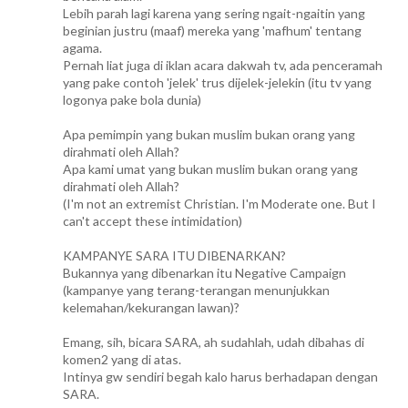
Lebih parah lagi karena yang sering ngait-ngaitin yang
beginian justru (maaf) mereka yang 'mafhum' tentang
agama.
Pernah liat juga di iklan acara dakwah tv, ada penceramah
yang pake contoh 'jelek' trus dijelek-jelekin (itu tv yang
logonya pake bola dunia)
Apa pemimpin yang bukan muslim bukan orang yang
dirahmati oleh Allah?
Apa kami umat yang bukan muslim bukan orang yang
dirahmati oleh Allah?
(I'm not an extremist Christian. I'm Moderate one. But I
can't accept these intimidation)
KAMPANYE SARA ITU DIBENARKAN?
Bukannya yang dibenarkan itu Negative Campaign
(kampanye yang terang-terangan menunjukkan
kelemahan/kekurangan lawan)?
Emang, sih, bicara SARA, ah sudahlah, udah dibahas di
komen2 yang di atas.
Intinya gw sendiri begah kalo harus berhadapan dengan
SARA.