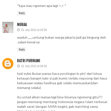
*lupa mau ngomen apa lagi >,< *
Reply
NURAA
31 July 2012 at 02:50
waduh ,,,,,.untung bukan warga jakarta jadi ga bingung deh
.salam kenal ya
Reply
RATRI PURWANI
31 July 2012 at 04:02
hati eyke ikutan panas baca postingan lo pin! dari isinya
ketauan banget kalo si pak kumis terlalu nepsong dan haus
kekuasaan walau hasilnya gak selalu memuaskan(dan
memang selalu)
itu ustad aliran manaa lagi bisa-bisanya ngomong gitu?!!
jangan mentang-mentang Indonesia negara Islam terbesar
malah sarat dengan SARA begini, gak matching sama