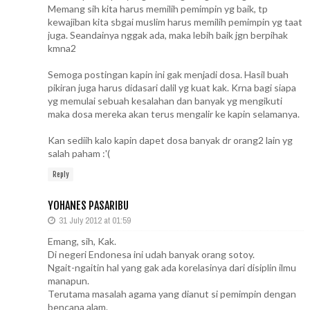
Memang sih kita harus memilih pemimpin yg baik, tp
kewajiban kita sbgai muslim harus memilih pemimpin yg taat
juga. Seandainya nggak ada, maka lebih baik jgn berpihak
kmna2
Semoga postingan kapin ini gak menjadi dosa. Hasil buah
pikiran juga harus didasari dalil yg kuat kak. Krna bagi siapa
yg memulai sebuah kesalahan dan banyak yg mengikuti
maka dosa mereka akan terus mengalir ke kapin selamanya.
Kan sediih kalo kapin dapet dosa banyak dr orang2 lain yg
salah paham :'(
Reply
YOHANES PASARIBU
31 July 2012 at 01:59
Emang, sih, Kak.
Di negeri Endonesa ini udah banyak orang sotoy.
Ngait-ngaitin hal yang gak ada korelasinya dari disiplin ilmu
manapun.
Terutama masalah agama yang dianut si pemimpin dengan
bencana alam.