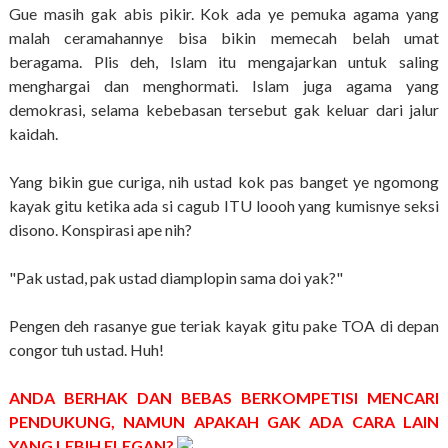
Gue masih gak abis pikir. Kok ada ye pemuka agama yang
malah ceramahannye bisa bikin memecah belah umat
beragama. Plis deh, Islam itu mengajarkan untuk saling
menghargai dan menghormati. Islam juga agama yang
demokrasi, selama kebebasan tersebut gak keluar dari jalur
kaidah.
Yang bikin gue curiga, nih ustad kok pas banget ye ngomong
kayak gitu ketika ada si cagub ITU loooh yang kumisnye seksi
disono. Konspirasi ape nih?
"Pak ustad, pak ustad diamplopin sama doi yak?"
Pengen deh rasanye gue teriak kayak gitu pake TOA di depan
congor tuh ustad. Huh!
ANDA BERHAK DAN BEBAS BERKOMPETISI MENCARI
PENDUKUNG, NAMUN APAKAH GAK ADA CARA LAIN
YANG LEBIH ELEGAN?