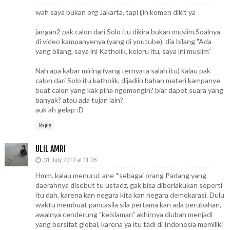
wah saya bukan org Jakarta, tapi ijin komen dikit ya
jangan2 pak calon dari Solo itu dikira bukan muslim.Soalnya
di video kampanyenya (yang di youtube), dia bilang "Ada
yang bilang, saya ini Katholik, keleru itu, saya ini muslim"
Nah apa kabar miring (yang ternyata salah itu) kalau pak
calon dari Solo itu katholik, dijadiin bahan materi kampanye
buat calon yang kak pina ngomongin? biar dapet suara yang
banyak? atau ada tujan lain?
auk ah gelap :D
Reply
ULIL AMRI
31 July 2012 at 11:26
Hmm. kalau menurut ane *sebagai orang Padang yang
daerahnya disebut tu ustadz, gak bisa diberlakukan seperti
itu dah, karena kan negara kita kan negara demokarasi. Dulu
waktu membuat pancasila sila pertama kan ada perubahan,
awalnya cenderung "keislaman" akhirnya diubah menjadi
yang bersifat global, karena ya itu tadi di Indonesia memiliki