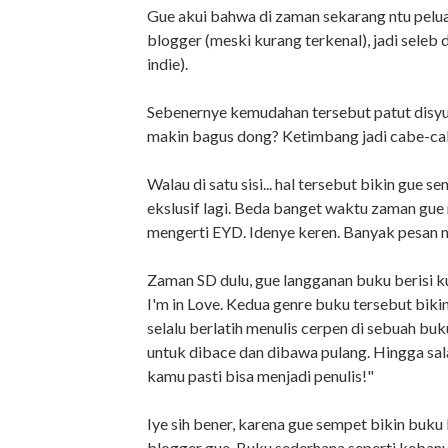
Gue akui bahwa di zaman sekarang ntu peluan
blogger (meski kurang terkenal), jadi seleb 
indie).
Sebenernye kemudahan tersebut patut disyuku
makin bagus dong? Ketimbang jadi cabe-ca
Walau di satu sisi... hal tersebut bikin gue 
ekslusif lagi. Beda banget waktu zaman gue 
mengerti EYD. Idenye keren. Banyak pesan mor
Zaman SD dulu, gue langganan buku berisi k
I'm in Love. Kedua genre buku tersebut bikin
selalu berlatih menulis cerpen di sebuah bu
untuk dibace dan dibawa pulang. Hingga sala
kamu pasti bisa menjadi penulis!"
Iye sih bener, karena gue sempet bikin buk
blogger gue. Buku sederhana seperti keban