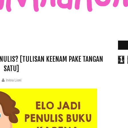
ENULIS? [TULISAN KEENAM PAKE TANGAN
1
SATU]
Irvina Lioni