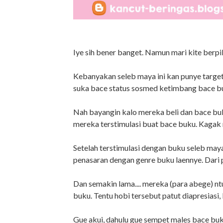
Iye sih bener banget. Namun mari kite berpiki
Kebanyakan seleb maya ini kan punye targ
suka bace status sosmed ketimbang bace buku
Nah bayangin kalo mereka beli dan bace buk
mereka terstimulasi buat bace buku. Kagak 
Setelah terstimulasi dengan buku seleb maya
penasaran dengan genre buku laennye. Dari p
Dan semakin lama.... mereka (para abege) n
buku. Tentu hobi tersebut patut diapresiasi
Gue akui, dahulu gue sempet males bace buk