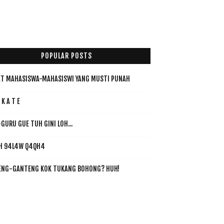
POPULAR POSTS
T MAHASISWA-MAHASISWI YANG MUSTI PUNAH
 K A T E
GURU GUE TUH GINI LOH...
H 94L4W Q4QH4
ENG-GANTENG KOK TUKANG BOHONG? HUH!