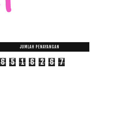
JUMLAH PENAYANGAN
6
5
1
6
2
6
7