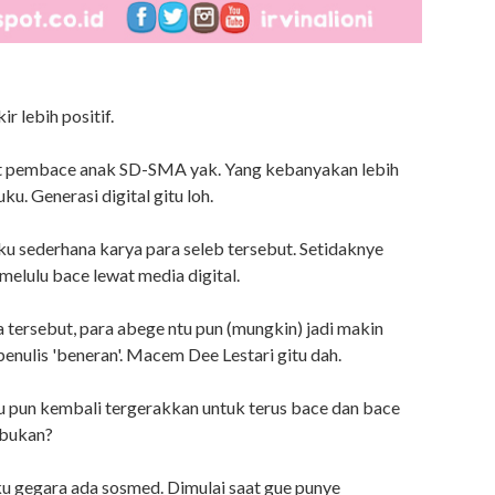
r lebih positif.
et pembace anak SD-SMA yak. Yang kebanyakan lebih
. Generasi digital gitu loh.
u sederhana karya para seleb tersebut. Setidaknye
melulu bace lewat media digital.
 tersebut, para abege ntu pun (mungkin) jadi makin
enulis 'beneran'. Macem Dee Lestari gitu dah.
tu pun kembali tergerakkan untuk terus bace dan bace
, bukan?
u gegara ada sosmed. Dimulai saat gue punye