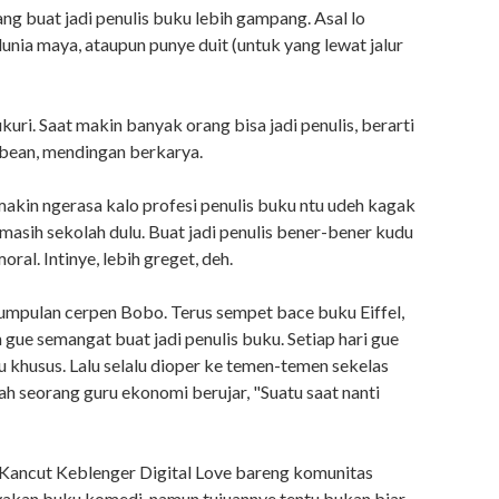
g buat jadi penulis buku lebih gampang. Asal lo
dunia maya, ataupun punye duit (untuk yang lewat jalur
ri. Saat makin banyak orang bisa jadi penulis, berarti
bean, mendingan berkarya.
semakin ngerasa kalo profesi penulis buku ntu udeh kagak
masih sekolah dulu. Buat jadi penulis bener-bener kudu
al. Intinye, lebih greget, deh.
umpulan cerpen Bobo. Terus sempet bace buku Eiffel,
 gue semangat buat jadi penulis buku. Setiap hari gue
ku khusus. Lalu selalu dioper ke temen-temen sekelas
h seorang guru ekonomi berujar, "Suatu saat nanti
u Kancut Keblenger Digital Love bareng komunitas
yakan buku komedi, namun tujuannye tentu bukan biar