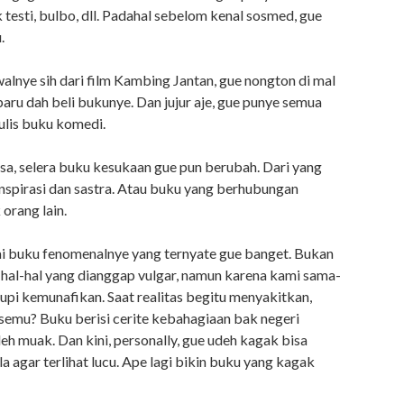
 testi, bulbo, dll. Padahal sebelom kenal sosmed, gue
.
walnye sih dari film Kambing Jantan, gue nongton di mal
aru dah beli bukunye. Dan jujur aje, gue punye semua
ulis buku komedi.
a, selera buku kesukaan gue pun berubah. Dari yang
spirasi dan sastra. Atau buku yang berhubungan
orang lain.
i buku fenomenalnye yang ternyate gue banget. Bukan
hal-hal yang dianggap vulgar, namun karena kami sama-
pi kemunafikan. Saat realitas begitu menyakitkan,
semu? Buku berisi cerite kebahagiaan bak negeri
h muak. Dan kini, personally, gue udeh kagak bisa
la agar terlihat lucu. Ape lagi bikin buku yang kagak