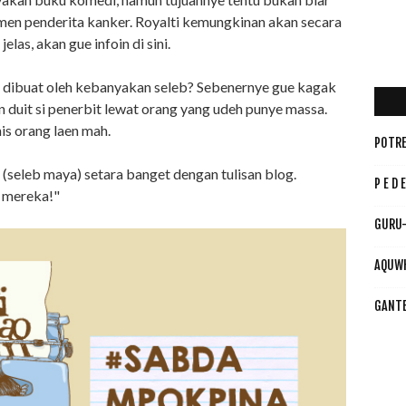
en penderita kanker. Royalti kemungkinan akan secara
elas, akan gue infoin di sini.
dibuat oleh kebanyakan seleb? Sebenernye gue kagak
duit si penerbit lewat orang yang udeh punye massa.
is orang laen mah.
POTRE
(seleb maya) setara banget dengan tulisan blog.
P E D E
h mereka!"
GURU-
AQUW
GANT