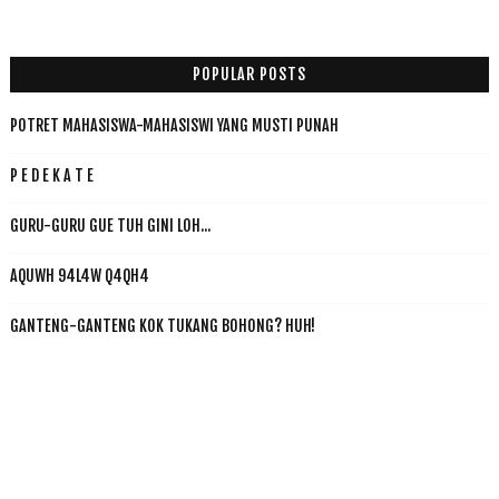
POPULAR POSTS
POTRET MAHASISWA-MAHASISWI YANG MUSTI PUNAH
P E D E K A T E
GURU-GURU GUE TUH GINI LOH...
AQUWH 94L4W Q4QH4
GANTENG-GANTENG KOK TUKANG BOHONG? HUH!