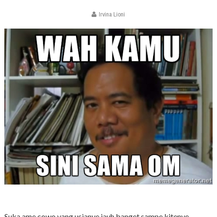
Irvina Lioni
Suka ame cowo yang usianye jauh banget sampe kitenye