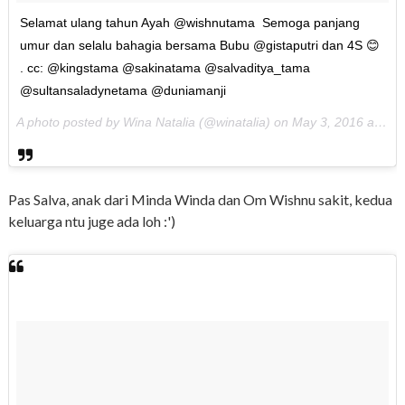
Selamat ulang tahun Ayah @wishnutama Semoga panjang
umur dan selalu bahagia bersama Bubu @gistaputri dan 4S 😊
. cc: @kingstama @sakinatama @salvaditya_tama
@sultansaladynetama @duniamanji
A photo posted by Wina Natalia (@winatalia) on
May 3, 2016 at 8:30pm PDT
Pas Salva, anak dari Minda Winda dan Om Wishnu sakit, kedua
keluarga ntu juge ada loh :')