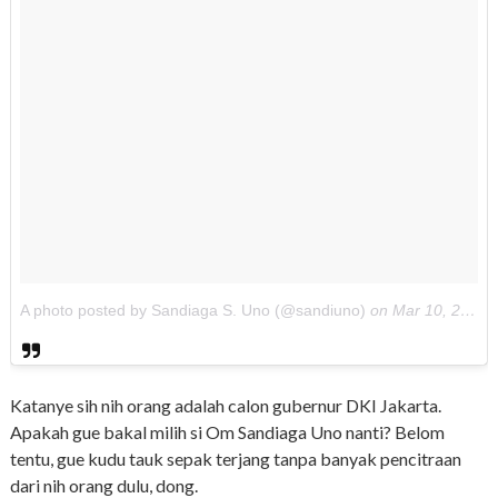
A photo posted by Sandiaga S. Uno (@sandiuno)
on
Mar 10, 2016 at 5:42pm PST
Katanye sih nih orang adalah calon gubernur DKI Jakarta.
Apakah gue bakal milih si Om Sandiaga Uno nanti? Belom
tentu, gue kudu tauk sepak terjang tanpa banyak pencitraan
dari nih orang dulu, dong.