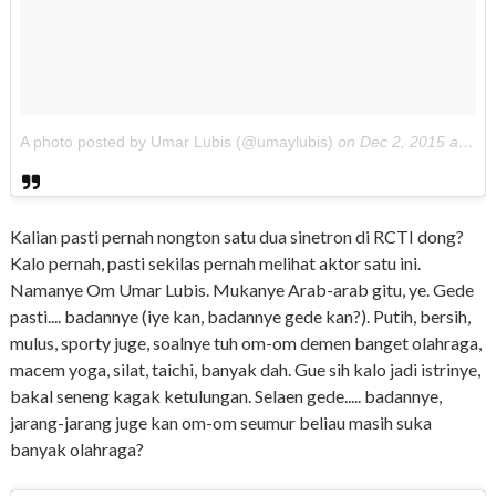
A photo posted by Umar Lubis (@umaylubis)
on
Dec 2, 2015 at 12:10am PST
Kalian pasti pernah nongton satu dua sinetron di RCTI dong?
Kalo pernah, pasti sekilas pernah melihat aktor satu ini.
Namanye Om Umar Lubis. Mukanye Arab-arab gitu, ye. Gede
pasti.... badannye (iye kan, badannye gede kan?). Putih, bersih,
mulus, sporty juge, soalnye tuh om-om demen banget olahraga,
macem yoga, silat, taichi, banyak dah. Gue sih kalo jadi istrinye,
bakal seneng kagak ketulungan. Selaen gede..... badannye,
jarang-jarang juge kan om-om seumur beliau masih suka
banyak olahraga?