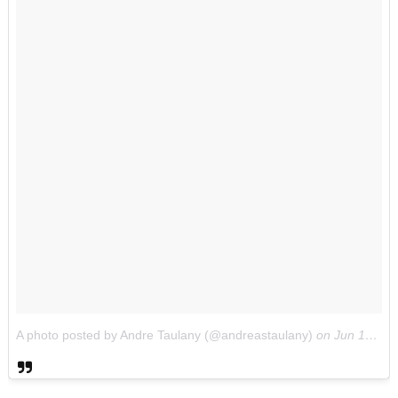
A photo posted by Andre Taulany (@andreastaulany)
on
Jun 16, 2016 at 4:26am PDT