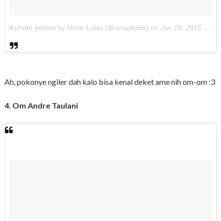
A photo posted by Umar Lubis (@umaylubis)
on
Jan 15, 2015 at 6:50pm PST
Ah, pokonye ngiler dah kalo bisa kenal deket ame nih om-om :3
4. Om Andre Taulani