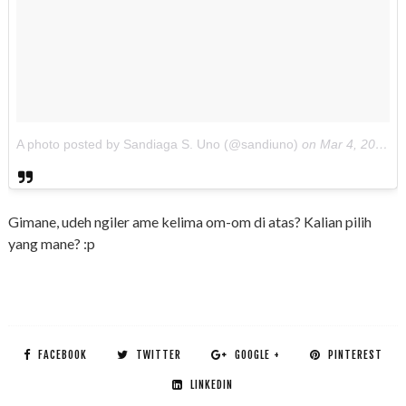
A photo posted by Sandiaga S. Uno (@sandiuno)
on
Mar 4, 2016 at 3:17am PST
Gimane, udeh ngiler ame kelima om-om di atas? Kalian pilih
yang mane? :p
FACEBOOK
TWITTER
GOOGLE +
PINTEREST
LINKEDIN