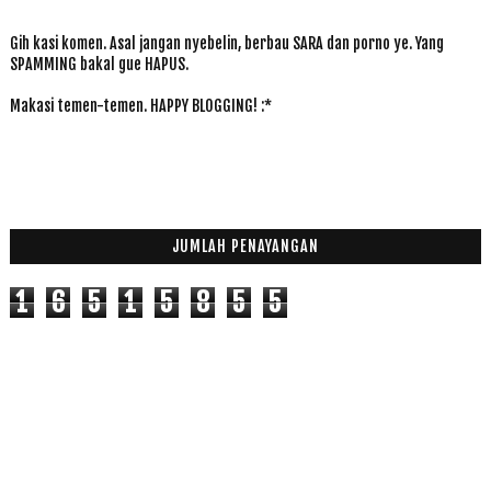
Gih kasi komen. Asal jangan nyebelin, berbau SARA dan porno ye. Yang
SPAMMING bakal gue HAPUS.
Makasi temen-temen. HAPPY BLOGGING! :*
JUMLAH PENAYANGAN
1
6
5
1
5
8
5
5