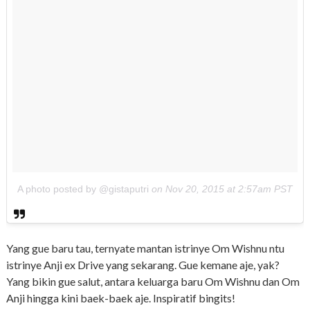
A photo posted by @gistaputri
on
Nov 20, 2015 at 2:57am PST
Yang gue baru tau, ternyate mantan istrinye Om Wishnu ntu
istrinye Anji ex Drive yang sekarang. Gue kemane aje, yak?
Yang bikin gue salut, antara keluarga baru Om Wishnu dan Om
Anji hingga kini baek-baek aje. Inspiratif bingits!