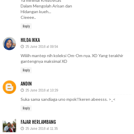
Ya minimal Kreativitas
Dalam Mengolah Arisan dan
Hidangan kueh...
Cieeee..
Reply
HILDA IKKA
25 June 2016 at 09:54
Wiiiih mantep nih koleksi Om-Om nya. XD Yang terakhir
gantengnya maksimal XD
Reply
ANDIN
25 June 2016 at 10:29
Suka sama sandiaga uno mpok!!keren abeesss. >_<
Reply
FAJAR HERLAMBANG
25 June 2016 at 11:35