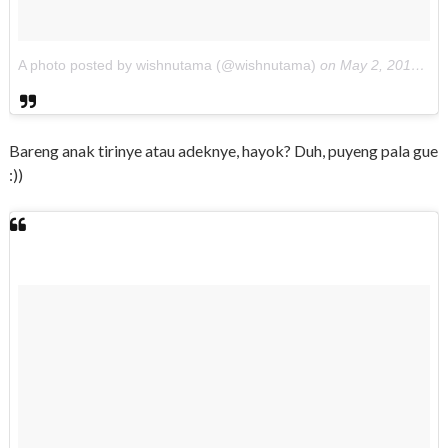
A photo posted by wishnutama (@wishnutama)
on
May 2, 2016 at 9:12am PDT
Bareng anak tirinye atau adeknye, hayok? Duh, puyeng pala gue
:))