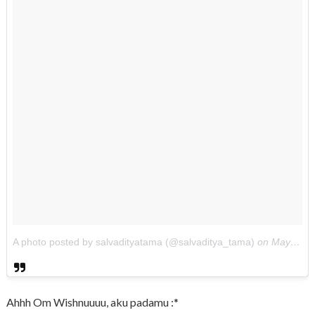
A photo posted by salvadityatama (@salvaditya_tama)
on
May 11, 2015 at 5:23am PDT
Ahhh Om Wishnuuuu, aku padamu :*