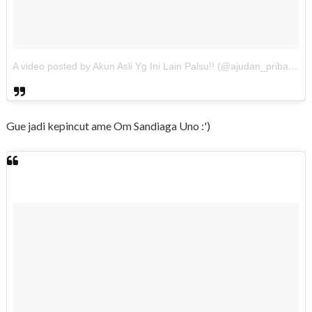
A video posted by Akun Asli Yg Ini Lain Palsu!! (@ajudan_pribadi)
o
Gue jadi kepincut ame Om Sandiaga Uno :')