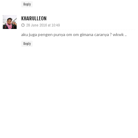
Reply
KHAIRULLEON
28 June 2016 at 10:49
aku juga pengen punya om om gimana caranya ? wkwk ..
Reply