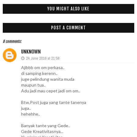
YOU MIGHT ALSO LIKE
POST A COMMENT
8 comments:
UNKNOWN
24 June 2016 at 21:58
Ajibbb om om perkasa..
di samping kerenn..
juge pelindung wanita muda
maupun tua..
Adu jadi mau cepet jadi om om..
Btw,Post juga yang tante tanenya
juga..
hehehhe..
Banyak tante yang Gede..
Gede Kreativitasnya...