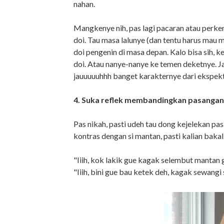
nahan.
Mangkenye nih, pas lagi pacaran atau perken
doi. Tau masa lalunye (dan tentu harus mau 
doi pengenin di masa depan. Kalo bisa sih, 
doi. Atau nanye-nanye ke temen deketnye. 
jauuuuuhhh banget karakternye dari ekspekt
4. Suka reflek membandingkan pasangan 
Pas nikah, pasti udeh tau dong kejelekan p
kontras dengan si mantan, pasti kalian bakal 
"Iiih, kok lakik gue kagak selembut mantan 
"Iiih, bini gue bau ketek deh, kagak sewangi