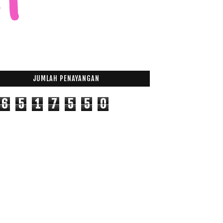
JUMLAH PENAYANGAN
6
5
1
7
5
5
0