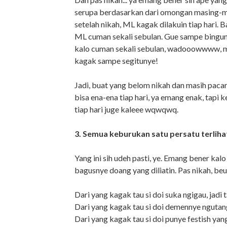
serupa berdasarkan dari omongan masing-m
setelah nikah, ML kagak dilakuin tiap hari.
ML cuman sekali sebulan. Gue sampe bingung,
kalo cuman sekali sebulan, wadooowwww
kagak sampe segitunye!
Jadi, buat yang belom nikah dan masih pacara
bisa ena-ena tiap hari, ya emang enak, tapi
tiap hari juge kaleee wqwqwq.
3. Semua keburukan satu persatu terlih
Yang ini sih udeh pasti, ye. Emang bener ka
bagusnye doang yang diliatin. Pas nikah, beu
Dari yang kagak tau si doi suka ngigau, jadi
Dari yang kagak tau si doi demennye ngutan
Dari yang kagak tau si doi punye festish ya