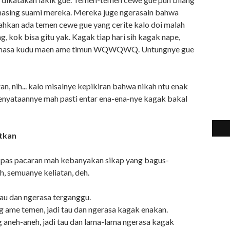
asing suami mereka. Mereka juge ngerasain bahwa
 Bahkan ada temen cewe gue yang cerite kalo doi malah
 kok bisa gitu yak. Kagak tiap hari sih kagak nape,
, masa kudu maen ame timun WQWQWQ. Untungnye gue
n, nih... kalo misalnye kepikiran bahwa nikah ntu enak
 kenyataannye mah pasti entar ena-ena-nye kagak bakal
atkan
lo pas pacaran mah kebanyakan sikap yang bagus-
h, semuanye keliatan, deh.
 tau dan ngerasa terganggu.
g ame temen, jadi tau dan ngerasa kagak enakan.
ng aneh-aneh, jadi tau dan lama-lama ngerasa kagak