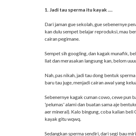
1. Jadi tau sperma itu kayak ....
Dari jaman gue sekolah, gue sebenernye p
kan dulu sempet belajar reproduksi, mau ber
cairan pegimane.
Sempet sih googling, dan kagak munafik, be
liat dan merasakan langsung kan, belom 
Nah, pas nikah, jadi tau dong bentuk sperm
baru tau juge, menjadi cairan awal yang kelu
Sebenernye kagak cuman cowo, cewe pun ba
'pelumas' alami dan buatan sama aje bentukn
aer mineral). Kalo bingung, coba kalian beli
kayak gitu wqwq.
Sedangkan sperma sendiri, dari segi bau mi