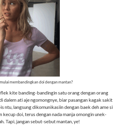
n mulai membandingkan doi dengan mantan?
eflek kite banding-bandingin satu orang dengan orang
di dalem ati aje ngomongnye, biar pasangan kagak sakit
s ntu, langsung dikomunikasiin dengan baek deh ame si
n kecup doi, terus dengan nada manja omongin unek-
ah. Tapi, jangan sebut-sebut mantan, ye!