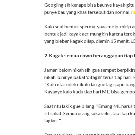
Googling sih kenape bisa baunye kayak gitu
punye bau yang khas tersebut dan normal,
m
Kalo soal bentuk sperma, yaaa mirip-mirip a
bentuk jadi kayak aer, mungkin karena terok
yang bleber kagak dilap, diemin 15 menit. L
2. Kagak semua cowo beranggapan tiap 
Jaman belom nikah sih, gue sempet berpiki
nikah, bininye bakal 'ditagih' terus tiap har
"Kalo ntar udeh nikah dan gue lagi cape bang
Kayanye kalo kudu tiap hari ML, bisa gempor
Saat ntu lakik gue bilang, "Emang ML harus ti
istirahat. Semua orang suka seks, tapi kan k
lagian..."
Dan pas nikah... ya emang bener sih ape ya