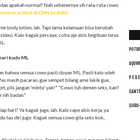
 dan apakah normal? Nah sebenernye sih rata-rata cowo
enurut artikel di CNN ini (klik).
me body lotion, lah. Tapi lama kelamaan bisa berubah
sidasi. Kalo kagak percaye, coba aje abis begituan terus
OL.
POTRE
hari kudu ML
AQUW
ran bahwa semua cowo pasti doyan ML. Pasti kalo udeh
P E D E
i. Pas masih pacaran, gue sempet bilang ame lakik gue,
et, plis jangan 'minta' yak!" "Cowo tuh demen seks, kan?
GANT
 nih badan."
GURU-
ap hari? Ya kagak juge, lah. Kalo cape abis kerja, ya
udu tau diri juge. Kagak semua cowo gila seks kok,
ng dikatakan lakik gue. Temen-temen cewe gue pun bilang