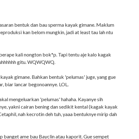
enasaran bentuk dan bau sperma kayak gimane. Maklum
eproduksi kan belom mungkin, jadi at least tau lah ntu
berape kali nongton bok*p. Tapi tentu aje kalo kagak
uuuuhhhhhh gitu. WQWQWQ.
a kayak gimane. Bahkan bentuk 'pelumas' juge, yang gue
ar, biar lancar begonoannye. LOL.
kal mengeluarkan 'pelumas' hahaha. Kayanye sih
ye, yakni cairan bening dan sedikit kental (kagak kayak
 Cetaphil, nah kecrotin deh tuh, yaaa bentuknye mirip dah
rip banget ame bau Bayclin atau kaporit. Gue sempet