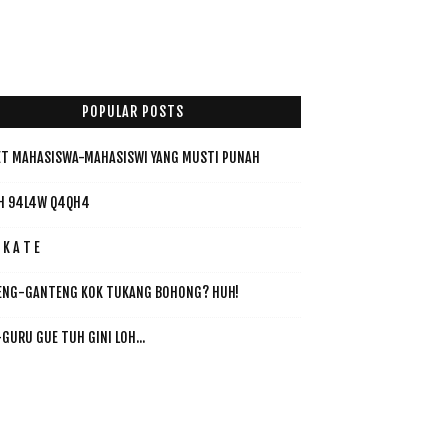
POPULAR POSTS
T MAHASISWA-MAHASISWI YANG MUSTI PUNAH
H 94L4W Q4QH4
 K A T E
ENG-GANTENG KOK TUKANG BOHONG? HUH!
GURU GUE TUH GINI LOH...