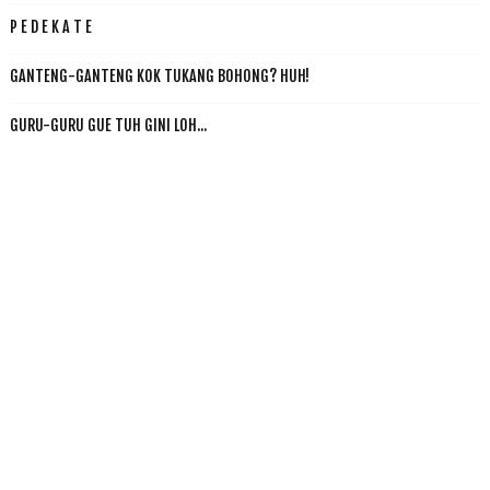
P E D E K A T E
GANTENG-GANTENG KOK TUKANG BOHONG? HUH!
GURU-GURU GUE TUH GINI LOH...