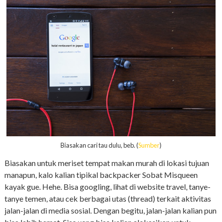
Biasakan cari tau dulu, beb. (
Sumber
)
Biasakan untuk meriset tempat makan murah di lokasi tujuan
manapun, kalo kalian tipikal backpacker Sobat Misqueen
kayak gue. Hehe. Bisa googling, lihat di website travel, tanye-
tanye temen, atau cek berbagai utas (thread) terkait aktivitas
jalan-jalan di media sosial. Dengan begitu, jalan-jalan kalian pun