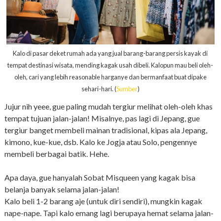
Kalo di pasar deket rumah ada yang jual barang-barang persis kayak di
tempat destinasi wisata, mending kagak usah dibeli. Kalopun mau beli oleh-
oleh, cari yang lebih reasonable harganye dan bermanfaat buat dipake
sehari-hari. (
Sumber
)
Jujur nih yeee, gue paling mudah tergiur melihat oleh-oleh khas
tempat tujuan jalan-jalan! Misalnye, pas lagi di Jepang, gue
tergiur banget membeli mainan tradisional, kipas ala Jepang,
kimono, kue-kue, dsb. Kalo ke Jogja atau Solo, pengennye
membeli berbagai batik. Hehe.
Apa daya, gue hanyalah Sobat Misqueen yang kagak bisa
belanja banyak selama jalan-jalan!
Kalo beli 1-2 barang aje (untuk diri sendiri), mungkin kagak
nape-nape. Tapi kalo emang lagi berupaya hemat selama jalan-