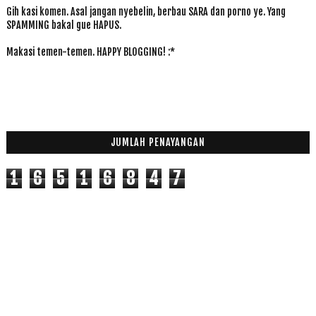
Gih kasi komen. Asal jangan nyebelin, berbau SARA dan porno ye. Yang
SPAMMING bakal gue HAPUS.
Makasi temen-temen. HAPPY BLOGGING! :*
JUMLAH PENAYANGAN
1
6
5
1
6
8
4
7