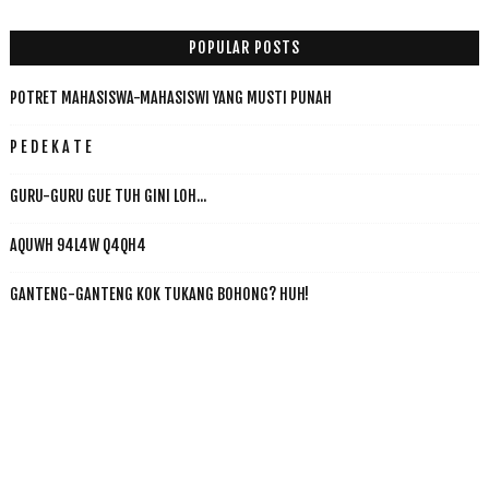
POPULAR POSTS
POTRET MAHASISWA-MAHASISWI YANG MUSTI PUNAH
P E D E K A T E
GURU-GURU GUE TUH GINI LOH...
AQUWH 94L4W Q4QH4
GANTENG-GANTENG KOK TUKANG BOHONG? HUH!