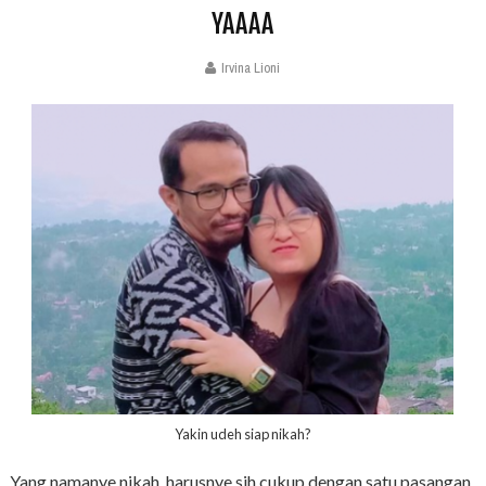
YAAAA
Irvina Lioni
Yakin udeh siap nikah?
Yang namanye nikah, harusnye sih cukup dengan satu pasangan