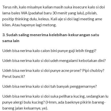
Terus nih, kalo misalnye kalian masih suka insecure kalo si doi
lama bales WA (padahal baru 30 menit yang lalu), plislah,
positip thinking dulu, keleus. Kali aje si doi lagi meeting ame
klien. Atau hapenye lagi metong.
3. Sudah saling menerima kelebihan-kekurangan satu
sama lain
Udeh bisa nerima kalo calon bini punye gaji lebih tinggi?
Udeh bisa nerima kalo si doi udeh mengalami kebotakan dini?
Udeh bisa nerima kalo si doi punye acne prone? Pipi chubby?
Perut buncit?
Udeh bisa nerima kalo si doi tuh banyak penggemarnye?
Udeh bisa nerima kalo si doi suka pelihara kucing, sedangkan lu
punye alergi bulu kucing? (Hmm, ada baeknye pikirin bareng-
bareng jalan keluarnye, ye).