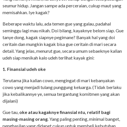
seumur hidup. Jangan sampe ada perceraian, cukup maut yang
memisahkan. Iye kagak?
Beberape waktu lalu, ada temen gue yang galau, padahal
seminggu lagi mau nikah. Doi bilang, kayaknye belom siap. Gue
tanye dong, kagak siapnye pegimane? Banyak hal yang doi
ceritain dan mungkin kagak bisa gue ceritain di mari secara
detail. Yang jelas, menurut gue, secara umum sebaeknye kalian
udeh siap menikah kalo udeh terlihat kayak gini:
1. Finansial udeh oke
Terutama jika kalian cowo, mengingat di mari kebanyakan
cowo yang menjadi tulang punggung keluarga. (Tidak berlaku
jika kebalikannye ye, semua tergantung komitmen yang akan
dijalani)
Gue tau,
oke atau kagaknye finansial ntu, relatif bagi
masing-masing orang
. Yang paling penting, minimal banget,
penghasilan yang didapet cukup untuk membeli kebutuhan