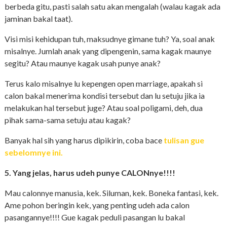
berbeda gitu, pasti salah satu akan mengalah (walau kagak ada
jaminan bakal taat).
Visi misi kehidupan tuh, maksudnye gimane tuh? Ya, soal anak
misalnye. Jumlah anak yang dipengenin, sama kagak maunye
segitu? Atau maunye kagak usah punye anak?
Terus kalo misalnye lu kepengen open marriage, apakah si
calon bakal menerima kondisi tersebut dan lu setuju jika ia
melakukan hal tersebut juge? Atau soal poligami, deh, dua
pihak sama-sama setuju atau kagak?
Banyak hal sih yang harus dipikirin, coba bace
tulisan gue
sebelomnye ini.
5. Yang jelas, harus udeh punye CALONnye!!!!
Mau calonnye manusia, kek. Siluman, kek. Boneka fantasi, kek.
Ame pohon beringin kek, yang penting udeh ada calon
pasangannye!!!! Gue kagak peduli pasangan lu bakal