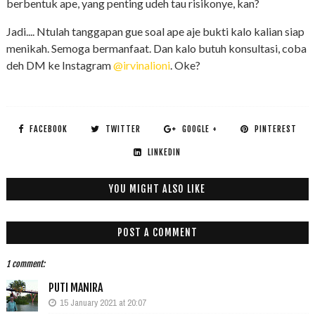
berbentuk ape, yang penting udeh tau risikonye, kan?
Jadi.... Ntulah tanggapan gue soal ape aje bukti kalo kalian siap
menikah. Semoga bermanfaat. Dan kalo butuh konsultasi, coba
deh DM ke Instagram
@irvinalioni
. Oke?
FACEBOOK
TWITTER
GOOGLE +
PINTEREST
LINKEDIN
YOU MIGHT ALSO LIKE
POST A COMMENT
1 comment:
PUTI MANIRA
15 January 2021 at 20:07