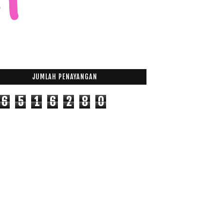
JUMLAH PENAYANGAN
6
5
1
6
2
8
0