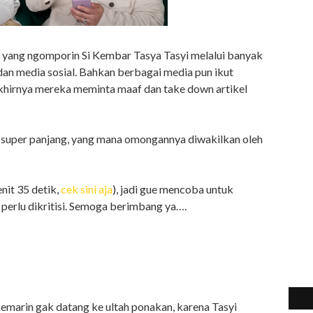
n yang ngomporin Si Kembar Tasya Tasyi melalui banyak
an media sosial. Bahkan berbagai media pun ikut
khirnya mereka meminta maaf dan take down artikel
i super panjang, yang mana omongannya diwakilkan oleh
nit 35 detik,
cek sini aja
), jadi gue mencoba untuk
a perlu dikritisi. Semoga berimbang ya….
kemarin gak datang ke ultah ponakan, karena Tasyi