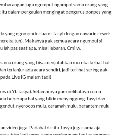
sembarangan juga ngumpul-ngumpul sama orang yang
 itu dalam pergaulan mengingat pengurus ponpes yang
 ada yang ngomporin suami Tasyi dengan nawarin cewek
l mereka tuh). Makanya gak semua acara ngumpul si
 lah pas saat apa, misal lebaran. Cmiiw.
u sama orang yang bisa menjatuhkan mereka ke hal-hal
h terlanjur ada acara sendiri, jadi terlihat sering gak
 pada Live IG malam tadi)
kes di Yt Tasya). Sebenarnya gue melihatnya cuma
ada beberapa hal yang bikin menyinggung Tasyi dan
n gendut, nyerocos mulu, ceramah mulu, berantem mulu,
n video juga. Padahal di situ Tasya juga sama aja
uanya bisa jadi sama-sama tersinggung tapi ya ngerasa