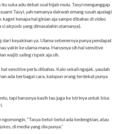
 itu suka adu debat soal hijab mulu. Tasyi menganggap
a suami Tasyi, yah namanya dakwah emang susah apalagi
k kaget kenapa hal ginian aja sampe dibahas di video
a si airpods yang dimasalahin utamanya).
ung dari keyakinan ya. Ulama sebenernya punya pendapat
mau yakin ke ulama mana. Harusnya sih hal sensitive
an wajib saling rispek aja sih.
 hal sensitive perlu dibahas. Kalo sekali ngajak, yaudah
han ada berbagai cara, kalopun orang terdekat punya
u, tapi harusnya kasih tau juga ke istrinya untuk bisa
i.
e ngomongin, “Tasya betul-betul ada kedengkian, atau
jokes, di media yang dia punya.”