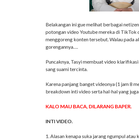
Belakangan ini gue melihat berbagai netize
potongan video Youtube mereka di TikTok d
menggoreng konten tersebut. Walau pada a
gorengannya….
Puncaknya, Tasyi membuat video klarifikas
sang suami tercinta.
Karena panjang banget videonya (1 jam 8 me
breakdown inti video serta hal-hal yang jug
KALO MAU BACA, DILARANG BAPER.
INTI VIDEO.
1. Alasan kenapa suka jarang ngumpul atau 