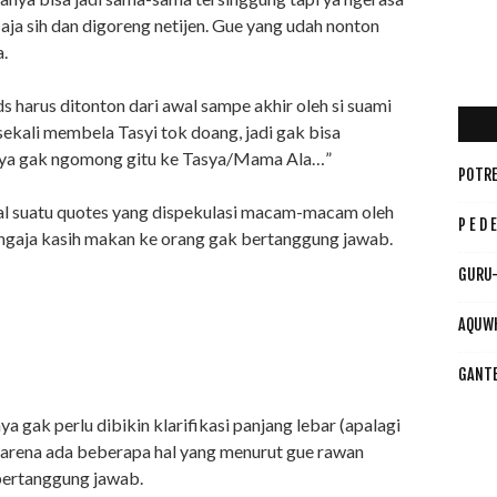
al aja sih dan digoreng netijen. Gue yang udah nonton
a.
 harus ditonton dari awal sampe akhir oleh si suami
t sekali membela Tasyi tok doang, jadi gak bisa
usnya gak ngomong gitu ke Tasya/Mama Ala…”
POTRE
oal suatu quotes yang dispekulasi macam-macam oleh
P E D E
sengaja kasih makan ke orang gak bertanggung jawab.
GURU-
AQUW
GANT
ya gak perlu dibikin klarifikasi panjang lebar (apalagi
 Karena ada beberapa hal yang menurut gue rawan
bertanggung jawab.