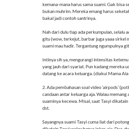
kemana-mana harus sama suami. Gak bisa 
bukan muhrim. Mereka emang harus seketat
bakal jadi contoh santrinya.
Nah dari dulu tiap ada perkumpulan, selalu
gitu (wow, terkejut, barbar juga yaaa sirke
suami mau hadir. Tergantung ngumpulnya gitu
Intinya sih ya, mengurangi intensitas ketem
yang jauh dari syariat. Pun kadang mereka uda
datang ke acara keluarga. (diakui Mama Ala
2. Ada pembahasan soal video ‘airpods’ (pot
candaan antar keluarga aja. Walau memang 
suaminya kecewa. Misal, saat Tasyi dikatai
dst.
Sayangnya suami Tasyi cuma liat dari potonga
dikatain Tasyi walau hanya jokes aja. Dua-d