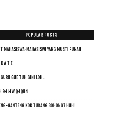
POPULAR POSTS
T MAHASISWA-MAHASISWI YANG MUSTI PUNAH
 K A T E
GURU GUE TUH GINI LOH...
H 94L4W Q4QH4
ENG-GANTENG KOK TUKANG BOHONG? HUH!